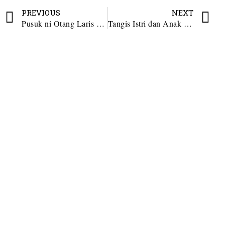
PREVIOUS
NEXT
Pusuk ni Otang Laris Manis di Bulan Ramadhan
Tangis Istri dan Anak Balita Iringi Surat Permohonan RJ ke Kapolres Madina