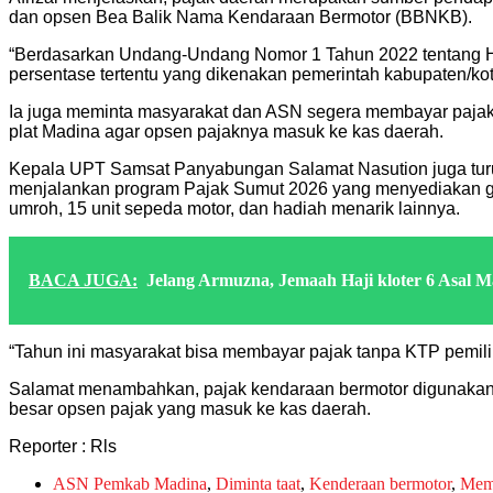
dan opsen Bea Balik Nama Kendaraan Bermotor (BBNKB).
“Berdasarkan Undang-Undang Nomor 1 Tahun 2022 tentang 
persentase tertentu yang dikenakan pemerintah kabupaten/ko
Ia juga meminta masyarakat dan ASN segera membayar pajak k
plat Madina agar opsen pajaknya masuk ke kas daerah.
Kepala UPT Samsat Panyabungan Salamat Nasution juga turu
menjalankan program Pajak Sumut 2026 yang menyediakan geby
umroh, 15 unit sepeda motor, dan hadiah menarik lainnya.
BACA JUGA:
Jelang Armuzna, Jemaah Haji kloter 6 Asal 
“Tahun ini masyarakat bisa membayar pajak tanpa KTP pemilik
Salamat menambahkan, pajak kendaraan bermotor digunakan
besar opsen pajak yang masuk ke kas daerah.
Reporter : Rls
ASN Pemkab Madina
,
Diminta taat
,
Kenderaan bermotor
,
Mem