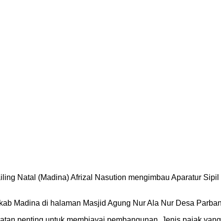
iling Natal (Madina) Afrizal Nasution mengimbau Aparatur Sipi
ab Madina di halaman Masjid Agung Nur Ala Nur Desa Parban
patan penting untuk membiayai pembangunan. Jenis pajak yan