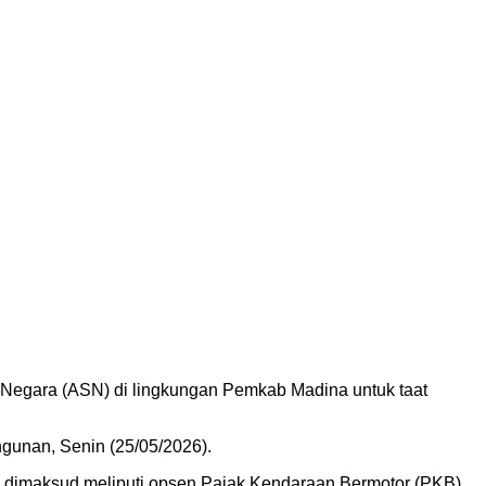
l Negara (ASN) di lingkungan Pemkab Madina untuk taat
gunan, Senin (25/05/2026).
g dimaksud meliputi opsen Pajak Kendaraan Bermotor (PKB)