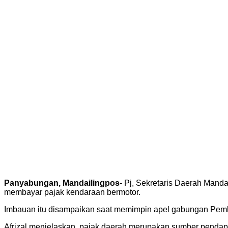
Panyabungan, Mandailingpos-
Pj, Sekretaris Daerah Manda
membayar pajak kendaraan bermotor.
Imbauan itu disampaikan saat memimpin apel gabungan Pemk
Afrizal menjelaskan, pajak daerah merupakan sumber penda