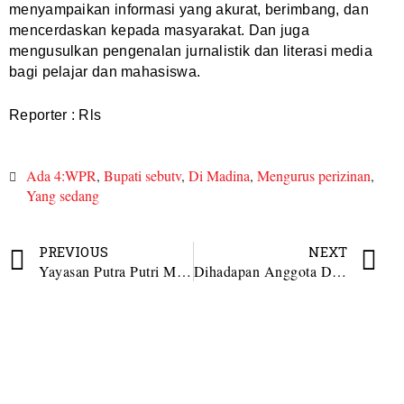
menyampaikan informasi yang akurat, berimbang, dan
mencerdaskan kepada masyarakat. Dan juga
mengusulkan pengenalan jurnalistik dan literasi media
bagi pelajar dan mahasiswa.
Reporter : Rls
Ada 4:WPR
,
Bupati sebutv
,
Di Madina
,
Mengurus perizinan
,
Yang sedang
PREVIOUS
NEXT
Yayasan Putra Putri Madina Sukses Gelar Grand Final Pemilihan Putra Putri Madina 2026
Dihadapan Anggota DPRD Sumut, Bupati Madina Keluhkan Pemotongan Angggaran dari Pusat