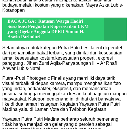
budaya melalui kostum yang dikenakan. Mayra Azka Lubis-
Kotanopan
BACA JUGA:
Ratusan Warga Hadiri
Sosialisasi Penguatan Koperasi dan UKM
yang Digelar Anggota DPRD Sumut H.
Aswin Parinduri
Selanjutnya untuk kategori Putra-Putri best talent di peroleh
dari penampilan bakat terbaik, yang dinilai dari kesesuaian
tema, kesesuaian kostum,kesesuaian properti, ekpresi
panggung . Jihan Zumi Aqila-Panyabungan III – Ar Rhafi
Anwar Lubis-Natal
Putra -Putri Photogenic Finalis yang memiliki daya tarik
visual terbaik di depan kamera, mampu menghasilkan foto
yang indah, berkarakter, ekspresif, dan memancarkan
pesona sehingga meninggalkan kesan kuat bagi juri maupun
masyarakat. Kategori pemenang ini dilihat dari banyaknya
like di dua laman Instagram Kegiatan Yayasan Putra Putri
Madina yaitu di Laman Vote dan Twibbon Kegiatan
Yayasan Putra Putri Madina berharap seluruh pemenang
tidak hanya menjadikan gelar yang diperoleh sebagai