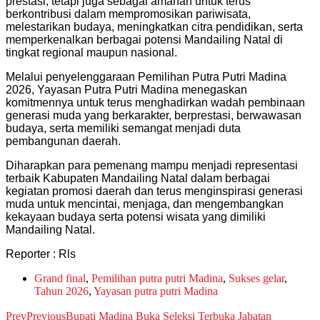
prestasi, tetapi juga sebagai amanah untuk terus
berkontribusi dalam mempromosikan pariwisata,
melestarikan budaya, meningkatkan citra pendidikan, serta
memperkenalkan berbagai potensi Mandailing Natal di
tingkat regional maupun nasional.
Melalui penyelenggaraan Pemilihan Putra Putri Madina
2026, Yayasan Putra Putri Madina menegaskan
komitmennya untuk terus menghadirkan wadah pembinaan
generasi muda yang berkarakter, berprestasi, berwawasan
budaya, serta memiliki semangat menjadi duta
pembangunan daerah.
Diharapkan para pemenang mampu menjadi representasi
terbaik Kabupaten Mandailing Natal dalam berbagai
kegiatan promosi daerah dan terus menginspirasi generasi
muda untuk mencintai, menjaga, dan mengembangkan
kekayaan budaya serta potensi wisata yang dimiliki
Mandailing Natal.
Reporter : Rls
Grand final
,
Pemilihan putra putri Madina
,
Sukses gelar
,
Tahun 2026
,
Yayasan putra putri Madina
Prev
Previous
Bupati Madina Buka Seleksi Terbuka Jabatan