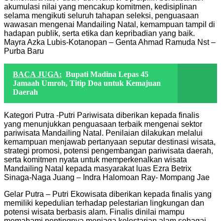
akumulasi nilai yang mencakup komitmen, kedisiplinan
selama mengikuti seluruh tahapan seleksi, penguasaan
wawasan mengenai Mandailing Natal, kemampuan tampil di
hadapan publik, serta etika dan kepribadian yang baik.
Mayra Azka Lubis-Kotanopan – Genta Ahmad Ramuda Nst –
Purba Baru
BACA JUGA:
Bupati Madina Lepas 45
Jamaah Umroh, Titip Doa untuk Kemajuan
Daerah
Kategori Putra -Putri Pariwisata diberikan kepada finalis
yang menunjukkan penguasaan terbaik mengenai sektor
pariwisata Mandailing Natal. Penilaian dilakukan melalui
kemampuan menjawab pertanyaan seputar destinasi wisata,
strategi promosi, potensi pengembangan pariwisata daerah,
serta komitmen nyata untuk memperkenalkan wisata
Mandailing Natal kepada masyarakat luas Ezra Betrix
Sinaga-Naga Juang – Indra Halomoan Ray- Mompang Jae
Gelar Putra – Putri Ekowisata diberikan kepada finalis yang
memiliki kepedulian terhadap pelestarian lingkungan dan
potensi wisata berbasis alam. Finalis dinilai mampu
memahami pentingnya menjaga kelestarian alam sebagai