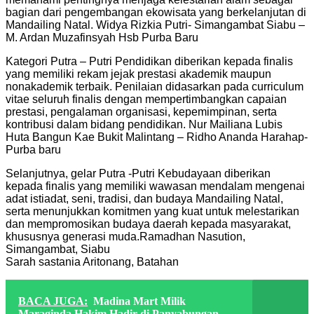
bagian dari pengembangan ekowisata yang berkelanjutan di
Mandailing Natal. Widya Rizkia Putri- Simangambat Siabu –
M. Ardan Muzafinsyah Hsb Purba Baru
Kategori Putra – Putri Pendidikan diberikan kepada finalis
yang memiliki rekam jejak prestasi akademik maupun
nonakademik terbaik. Penilaian didasarkan pada curriculum
vitae seluruh finalis dengan mempertimbangkan capaian
prestasi, pengalaman organisasi, kepemimpinan, serta
kontribusi dalam bidang pendidikan. Nur Mailiana Lubis
Huta Bangun Kae Bukit Malintang – Ridho Ananda Harahap-
Purba baru
Selanjutnya, gelar Putra -Putri Kebudayaan diberikan
kepada finalis yang memiliki wawasan mendalam mengenai
adat istiadat, seni, tradisi, dan budaya Mandailing Natal,
serta menunjukkan komitmen yang kuat untuk melestarikan
dan mempromosikan budaya daerah kepada masyarakat,
khususnya generasi muda.Ramadhan Nasution,
Simangambat, Siabu
Sarah sastania Aritonang, Batahan
BACA JUGA:
Madina Mart Milik
Maraginda Hakim Hadir di Panyabungan