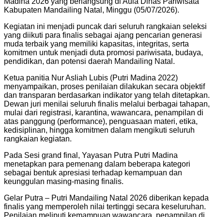
Madina 2026 yang berlangsung di Aula Dinas Pariwisata
Kabupaten Mandailing Natal, Minggu (05/07/2026).
Kegiatan ini menjadi puncak dari seluruh rangkaian seleksi
yang diikuti para finalis sebagai ajang pencarian generasi
muda terbaik yang memiliki kapasitas, integritas, serta
komitmen untuk menjadi duta promosi pariwisata, budaya,
pendidikan, dan potensi daerah Mandailing Natal.
Ketua panitia Nur Asliah Lubis (Putri Madina 2022)
menyampaikan, proses penilaian dilakukan secara objektif
dan transparan berdasarkan indikator yang telah ditetapkan.
Dewan juri menilai seluruh finalis melalui berbagai tahapan,
mulai dari registrasi, karantina, wawancara, penampilan di
atas panggung (performance), penguasaan materi, etika,
kedisiplinan, hingga komitmen dalam mengikuti seluruh
rangkaian kegiatan.
Pada Sesi grand final, Yayasan Putra Putri Madina
menetapkan para pemenang dalam beberapa kategori
sebagai bentuk apresiasi terhadap kemampuan dan
keunggulan masing-masing finalis.
Gelar Putra – Putri Mandailing Natal 2026 diberikan kepada
finalis yang memperoleh nilai tertinggi secara keseluruhan.
Penilaian meliputi kemampuan wawancara, penampilan di