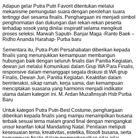
Adapun gelar Putra Putri Favorit ditentukan melalui
mekanisme pemungutan suara dengan perolehan suara
tertinggi dari sesama finalis. Penghargaan ini menjadi simbol
penghormatan dan dukungan dari rekan-rekan peserta
terhadap sosok yang dinilai inspiratif selama mengikuti
proses seleksi. Marwah Saputri- Banjar Maga -Ranto Baek –
Ridho Ananda Harahap- Purba baru
Sementara itu, Putra-Putri Persahabatan diberikan kepada
finalis yang menunjukkan kemampuan membangun
hubungan baik dengan seluruh finalis dan Panitia Kegiatan,
dewan juri melalui Komunikasi dalam Grup WA Para Finalis,
responsive dalam menanggapi segala diskusi di WA grup
Finalis, Dewan Juri, Panitia Kegiatan. Keaktifan dalam
berinteraksi, sikap ramah, kerja sama, dan kemampuan
menciptakan suasana yang harmonis menjadi indikator
utama dalam kategori ini. M. Ardan Muzafinsyah Hsb Purba
Baru
Untuk kategori Putra Putri-Best Costume, penghargaan
diberikan kepada finalis yang mampu menampilkan busana
terbaik sesuai tema malam grand final dengan mengangkat
unsur kearifan lokal Mandailing Natal. Penilaian meliputi
kesesuaian tema, kreativitas, estetika, filosofi busana, serta
kemampuan finalis dalam memperkenalkan nilai-nilai