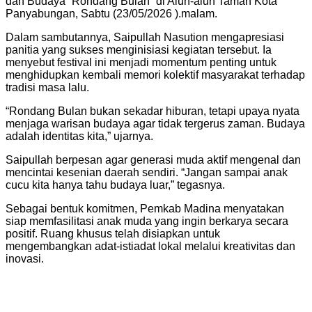
dan Budaya “Rondang Bulan” di Alun-alun Taman Kota
Panyabungan, Sabtu (23/05/2026 ).malam.
Dalam sambutannya, Saipullah Nasution mengapresiasi
panitia yang sukses menginisiasi kegiatan tersebut. Ia
menyebut festival ini menjadi momentum penting untuk
menghidupkan kembali memori kolektif masyarakat terhadap
tradisi masa lalu.
“Rondang Bulan bukan sekadar hiburan, tetapi upaya nyata
menjaga warisan budaya agar tidak tergerus zaman. Budaya
adalah identitas kita,” ujarnya.
Saipullah berpesan agar generasi muda aktif mengenal dan
mencintai kesenian daerah sendiri. “Jangan sampai anak
cucu kita hanya tahu budaya luar,” tegasnya.
Sebagai bentuk komitmen, Pemkab Madina menyatakan
siap memfasilitasi anak muda yang ingin berkarya secara
positif. Ruang khusus telah disiapkan untuk
mengembangkan adat-istiadat lokal melalui kreativitas dan
inovasi.