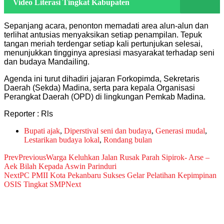
Video Literasi Tingkat Kabupaten
Sepanjang acara, penonton memadati area alun-alun dan
terlihat antusias menyaksikan setiap penampilan. Tepuk
tangan meriah terdengar setiap kali pertunjukan selesai,
menunjukkan tingginya apresiasi masyarakat terhadap seni
dan budaya Mandailing.
Agenda ini turut dihadiri jajaran Forkopimda, Sekretaris
Daerah (Sekda) Madina, serta para kepala Organisasi
Perangkat Daerah (OPD) di lingkungan Pemkab Madina.
Reporter : Rls
Bupati ajak
,
Diperstival seni dan budaya
,
Generasi mudal
,
Lestarikan budaya lokal
,
Rondang bulan
Prev
Previous
Warga Keluhkan Jalan Rusak Parah Sipirok- Arse –
Aek Bilah Kepada Aswin Parinduri
Next
PC PMII Kota Pekanbaru Sukses Gelar Pelatihan Kepimpinan
OSIS Tingkat SMP
Next