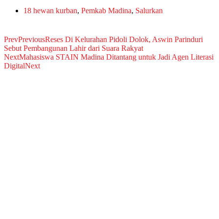
18 hewan kurban
,
Pemkab Madina
,
Salurkan
Prev
Previous
Reses Di Kelurahan Pidoli Dolok, Aswin Parinduri
Sebut Pembangunan Lahir dari Suara Rakyat
Next
Mahasiswa STAIN Madina Ditantang untuk Jadi Agen Literasi
Digital
Next