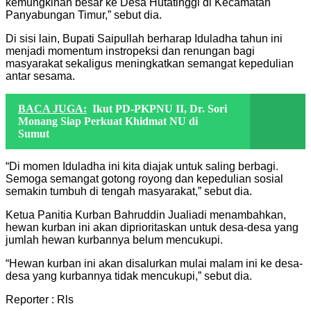
kemungkinan besar ke Desa Hutatinggi di Kecamatan
Panyabungan Timur,” sebut dia.
Di sisi lain, Bupati Saipullah berharap Iduladha tahun ini
menjadi momentum instropeksi dan renungan bagi
masyarakat sekaligus meningkatkan semangat kepedulian
antar sesama.
BACA JUGA:
Ikut PD-PKPNU II, Dr. Sori
Monang Siap Perkuat Khidmat NU di
Sumut
“Di momen Iduladha ini kita diajak untuk saling berbagi.
Semoga semangat gotong royong dan kepedulian sosial
semakin tumbuh di tengah masyarakat,” sebut dia.
Ketua Panitia Kurban Bahruddin Jualiadi menambahkan,
hewan kurban ini akan diprioritaskan untuk desa-desa yang
jumlah hewan kurbannya belum mencukupi.
“Hewan kurban ini akan disalurkan mulai malam ini ke desa-
desa yang kurbannya tidak mencukupi,” sebut dia.
Reporter : Rls