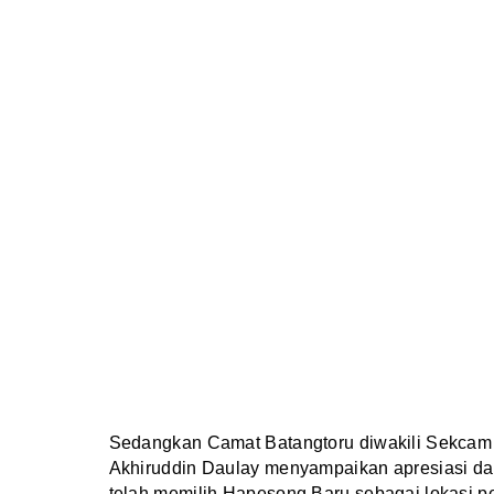
Sedangkan Camat Batangtoru diwakili Sekcam
Akhiruddin Daulay menyampaikan apresiasi dan
telah memilih Hapesong Baru sebagai lokasi p