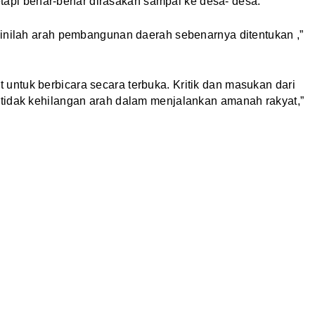
tetapi benar-benar dirasakan sampai ke desa- desa.
 inilah arah pembangunan daerah sebenarnya ditentukan ,”
ntuk berbicara secara terbuka. Kritik dan masukan dari
tidak kehilangan arah dalam menjalankan amanah rakyat,”