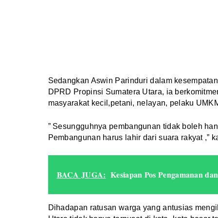
Sedangkan Aswin Parinduri dalam kesempatan i
DPRD Propinsi Sumatera Utara, ia berkomitme
masyarakat kecil,petani, nelayan, pelaku UMK
” Sesungguhnya pembangunan tidak boleh hanya
Pembangunan harus lahir dari suara rakyat ,” k
BACA JUGA:
Kesiapan Pos Pengamanan dan 
Dihadapan ratusan warga yang antusias mengi