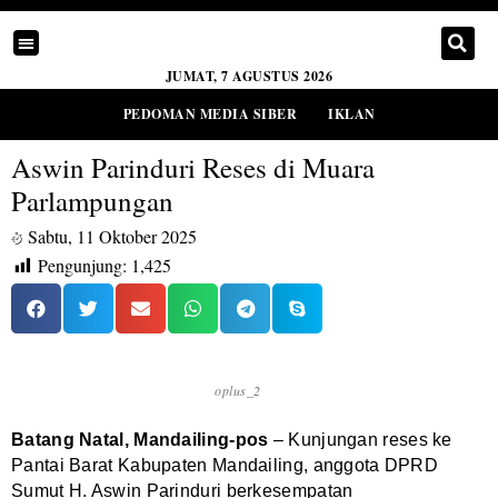
JUMAT, 7 AGUSTUS 2026
PEDOMAN MEDIA SIBER
IKLAN
Aswin Parinduri Reses di Muara
Parlampungan
Sabtu, 11 Oktober 2025
Pengunjung:
1,425
oplus_2
Batang Natal, Mandailing-pos
– Kunjungan reses ke
Pantai Barat Kabupaten Mandailing, anggota DPRD
Sumut H. Aswin Parinduri berkesempatan