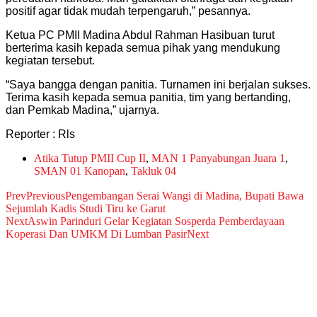
positif agar tidak mudah terpengaruh,” pesannya.
Ketua PC PMII Madina Abdul Rahman Hasibuan turut
berterima kasih kepada semua pihak yang mendukung
kegiatan tersebut.
“Saya bangga dengan panitia. Turnamen ini berjalan sukses.
Terima kasih kepada semua panitia, tim yang bertanding,
dan Pemkab Madina,” ujarnya.
Reporter : Rls
Atika Tutup PMII Cup II
,
MAN 1 Panyabungan Juara 1
,
SMAN 01 Kanopan
,
Takluk 04
Prev
Previous
Pengembangan Serai Wangi di Madina, Bupati Bawa
Sejumlah Kadis Studi Tiru ke Garut
Next
Aswin Parinduri Gelar Kegiatan Sosperda Pemberdayaan
Koperasi Dan UMKM Di Lumban Pasir
Next