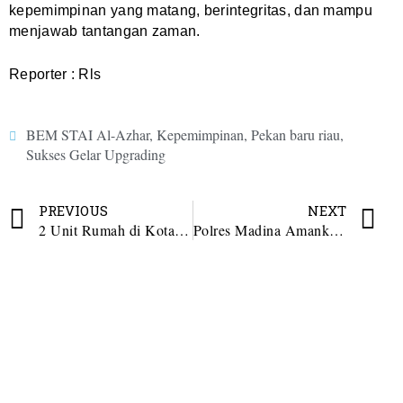
kepemimpinan yang matang, berintegritas, dan mampu
menjawab tantangan zaman.
Reporter : Rls
BEM STAI Al-Azhar
,
Kepemimpinan
,
Pekan baru riau
,
Sukses Gelar Upgrading
PREVIOUS
NEXT
2 Unit Rumah di Kotanopan Ludes Terbakar.
Polres Madina Amankan 2 Orang Pengedar Ganja dan Sabu