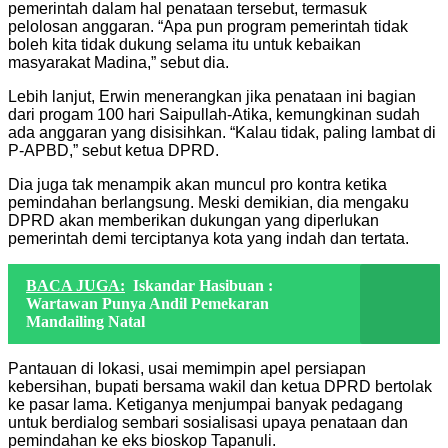
pemerintah dalam hal penataan tersebut, termasuk
pelolosan anggaran. “Apa pun program pemerintah tidak
boleh kita tidak dukung selama itu untuk kebaikan
masyarakat Madina,” sebut dia.
Lebih lanjut, Erwin menerangkan jika penataan ini bagian
dari progam 100 hari Saipullah-Atika, kemungkinan sudah
ada anggaran yang disisihkan. “Kalau tidak, paling lambat di
P-APBD,” sebut ketua DPRD.
Dia juga tak menampik akan muncul pro kontra ketika
pemindahan berlangsung. Meski demikian, dia mengaku
DPRD akan memberikan dukungan yang diperlukan
pemerintah demi terciptanya kota yang indah dan tertata.
BACA JUGA:
Iskandar Hasibuan :
Wartawan Punya Andil Pemekaran
Mandailing Natal
Pantauan di lokasi, usai memimpin apel persiapan
kebersihan, bupati bersama wakil dan ketua DPRD bertolak
ke pasar lama. Ketiganya menjumpai banyak pedagang
untuk berdialog sembari sosialisasi upaya penataan dan
pemindahan ke eks bioskop Tapanuli.