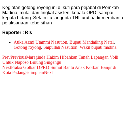
Kegiatan gotong-royong ini diikuti para pejabat di Pemkab
Madina, mulai dari tingkat asisten, kepala OPD, sampai
kepala bidang. Selain itu, anggota TNI turut hadir membantu
pelaksanaan kebersihan
Reporter : Rls
Atika Azmi Utammi Nasution
,
Bupati Mandailing Natal
,
Gotong royong
,
Saipullah Nasution
,
Wakil bupati madina
Prev
Previous
Maraginda Hakim Hibahkan Tanah Lapangan Volli
Untuk Naposo Bulung Singengu
Next
Fraksi Golkar DPRD Sumut Bantu Anak Korban Banjir di
Kota Padangsidimpuan
Next