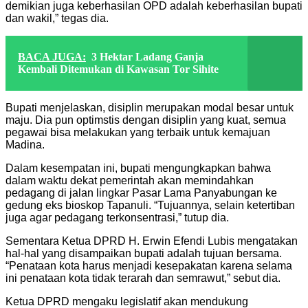
demikian juga keberhasilan OPD adalah keberhasilan bupati
dan wakil,” tegas dia.
BACA JUGA:
3 Hektar Ladang Ganja
Kembali Ditemukan di Kawasan Tor Sihite
Bupati menjelaskan, disiplin merupakan modal besar untuk
maju. Dia pun optimstis dengan disiplin yang kuat, semua
pegawai bisa melakukan yang terbaik untuk kemajuan
Madina.
Dalam kesempatan ini, bupati mengungkapkan bahwa
dalam waktu dekat pemerintah akan memindahkan
pedagang di jalan lingkar Pasar Lama Panyabungan ke
gedung eks bioskop Tapanuli. “Tujuannya, selain ketertiban
juga agar pedagang terkonsentrasi,” tutup dia.
Sementara Ketua DPRD H. Erwin Efendi Lubis mengatakan
hal-hal yang disampaikan bupati adalah tujuan bersama.
“Penataan kota harus menjadi kesepakatan karena selama
ini penataan kota tidak terarah dan semrawut,” sebut dia.
Ketua DPRD mengaku legislatif akan mendukung