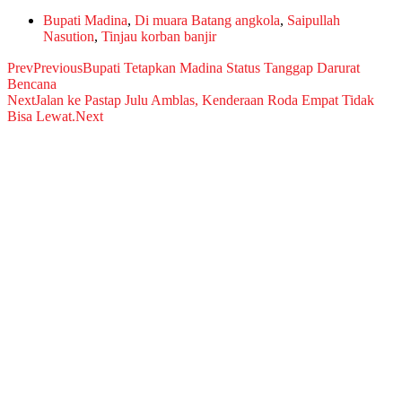
Bupati Madina
,
Di muara Batang angkola
,
Saipullah
Nasution
,
Tinjau korban banjir
Prev
Previous
Bupati Tetapkan Madina Status Tanggap Darurat
Bencana
Next
Jalan ke Pastap Julu Amblas, Kenderaan Roda Empat Tidak
Bisa Lewat.
Next