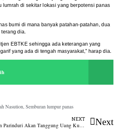
tu lumrah di sekitar lokasi yang berpotensi panas
 panas bumi di mana banyak patahan-patahan, dua
terang dia.
Ditjen EBTKE sehingga ada keterangan yang
rif yang ada di tengah masyarakat,” harap dia.
ih
lah Nasution
,
Semburan lumpur panas
NEXT
Next
Aswin Parinduri Akan Tanggung Uang Kuliah Siswa SMAN 1 Kotanopan yang Lulus di Universitas Pulau Jawa