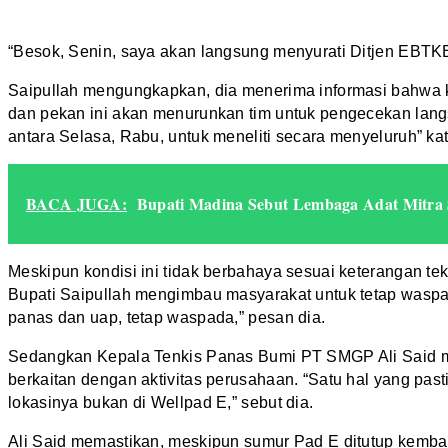
“Besok, Senin, saya akan langsung menyurati Ditjen EBTKE
Saipullah mengungkapkan, dia menerima informasi bahwa k
dan pekan ini akan menurunkan tim untuk pengecekan langs
antara Selasa, Rabu, untuk meneliti secara menyeluruh” kat
BACA JUGA:
Bupati Madina Sebut Lembaga Adat Mitra S
Meskipun kondisi ini tidak berbahaya sesuai keterangan t
Bupati Saipullah mengimbau masyarakat untuk tetap waspa
panas dan uap, tetap waspada,” pesan dia.
Sedangkan Kepala Tenkis Panas Bumi PT SMGP Ali Said m
berkaitan dengan aktivitas perusahaan. “Satu hal yang pasti
lokasinya bukan di Wellpad E,” sebut dia.
Ali Said memastikan, meskipun sumur Pad E ditutup kemba