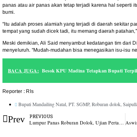
panas atau air panas akan tetap terjadi karena hal seperti i
bumi.
“Itu adalah proses alamiah yang terjadi di daerah sekitar
tempat yang sudah dicek tadi, itu memang daerah patahan,” 
Meski demikian, Ali Said menyambut kedatangan tim dari 
menyeluruh. “Mudah-mudahan bisa menegasikan isu-isu nega
BACA JUGA:
Besok KPU Madina Tetapkan Bupati Terpil
Reporter : Rls
Bupati Mandailing Natal
,
PT. SGMP
,
Roburan dolok
,
Saipul
PREVIOUS
Prev
Lumpur Panas Roburan Dolok, Ujian Pertama Saipullah Sebagai Bupati