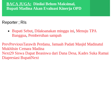
BACA JUGA:
Dinilai Belum Maksimal,
Bupati Madina Akan Evaluasi Kinerja OPD
Reporter ; Rls
Bupati Sebut
,
Dilaksanakan minggu ini
,
Menuju TPA
Banggua
,
Pembersihan sampah
Prev
Previous
Tarawih Perdana, Jamaah Padati Masjid Madinatul
Mukhlisin Cemara Madina
Next
29 Siswa Dapat Beasiswa dari Dana Desa, Kades Suka Ramai
Diapresiasi Bupati
Next