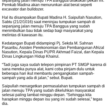
sepanjang jalan menuju TPA Banggua dilakukan pekan ini.
Pemkab Madina akan menurunkan alat berat seperti
excavator dan bulldozer.
Hal itu disampaikan Bupati Madina H. Saipullah Nasution,
Sabtu (21/2/1016) saat meninjau tumpukan sampah di
sepanjang jalan menuju TPA Banggua yang sudah
menimbulkan bau tidak sedap bagi masyarakat yang
melintas di kawasan itu.
Kedatangan Bupati didampingi Pj. Sekda M. Sahnan
Pasaribu, Asisten Perekonomian dan Pembangunan Afrizal
Nasution, Kepala Dinas PUPR Akhmad Faizal, dan Kepala
Dinas Lingkungan Hidup Khairul.
“Tadi juga saya sudah telepon pimpinan PT SMGP karena di
sana mereka punya alat, kami coba pinjam dulu untuk
beberapa hari ikut membantu pengangkatan sampah-
sampah yang ada di jalan,” sebut. Bupati.
Saipullah menargetkan permasalahan tumpukan sampah di
jalan menuju TPA yang sudah dikeluhkan masyarakat
selesai paling lambat minggu depan. “Sehingga kita
harapkan minggu depan isu yang ini sudah selesai,” tegas
dia.