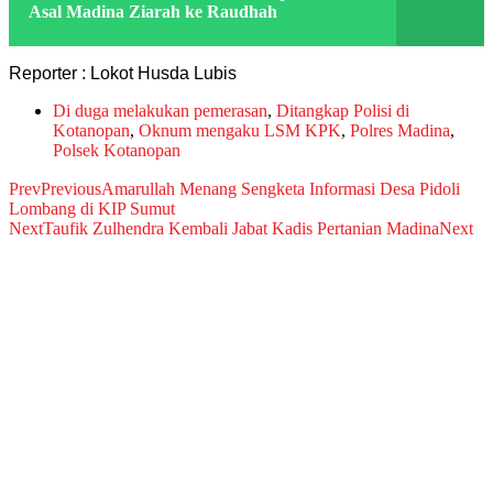
Asal Madina Ziarah ke Raudhah
Reporter : Lokot Husda Lubis
Di duga melakukan pemerasan
,
Ditangkap Polisi di
Kotanopan
,
Oknum mengaku LSM KPK
,
Polres Madina
,
Polsek Kotanopan
Prev
Previous
Amarullah Menang Sengketa Informasi Desa Pidoli
Lombang di KIP Sumut
Next
Taufik Zulhendra Kembali Jabat Kadis Pertanian Madina
Next