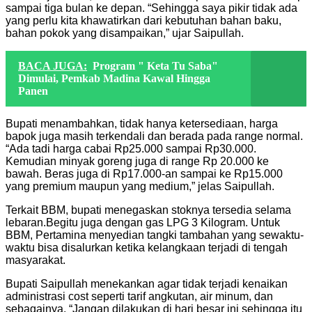
sampai tiga bulan ke depan. “Sehingga saya pikir tidak ada
yang perlu kita khawatirkan dari kebutuhan bahan baku,
bahan pokok yang disampaikan,” ujar Saipullah.
BACA JUGA:
Program " Keta Tu Saba"
Dimulai, Pemkab Madina Kawal Hingga
Panen
Bupati menambahkan, tidak hanya ketersediaan, harga
bapok juga masih terkendali dan berada pada range normal.
“Ada tadi harga cabai Rp25.000 sampai Rp30.000.
Kemudian minyak goreng juga di range Rp 20.000 ke
bawah. Beras juga di Rp17.000-an sampai ke Rp15.000
yang premium maupun yang medium,” jelas Saipullah.
Terkait BBM, bupati menegaskan stoknya tersedia selama
lebaran.Begitu juga dengan gas LPG 3 Kilogram. Untuk
BBM, Pertamina menyedian tangki tambahan yang sewaktu-
waktu bisa disalurkan ketika kelangkaan terjadi di tengah
masyarakat.
Bupati Saipullah menekankan agar tidak terjadi kenaikan
administrasi cost seperti tarif angkutan, air minum, dan
sebagainya. “Jangan dilakukan di hari besar ini sehingga itu