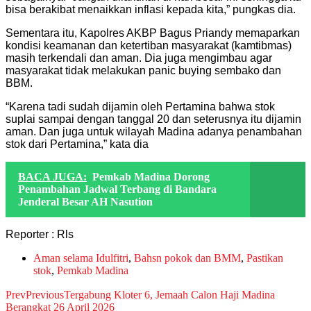
bisa berakibat menaikkan inflasi kepada kita,” pungkas dia.
Sementara itu, Kapolres AKBP Bagus Priandy memaparkan
kondisi keamanan dan ketertiban masyarakat (kamtibmas)
masih terkendali dan aman. Dia juga mengimbau agar
masyarakat tidak melakukan panic buying sembako dan
BBM.
“Karena tadi sudah dijamin oleh Pertamina bahwa stok
suplai sampai dengan tanggal 20 dan seterusnya itu dijamin
aman. Dan juga untuk wilayah Madina adanya penambahan
stok dari Pertamina,” kata dia
BACA JUGA:
Pemkab Madina Dorong
Penambahan Jadwal Terbang di Bandara
Jenderal Besar AH Nasution
Reporter : Rls
Aman selama Idulfitri
,
Bahsn pokok dan BMM
,
Pastikan
stok
,
Pemkab Madina
Prev
Previous
Tergabung Kloter 6, Jemaah Calon Haji Madina
Berangkat 26 April 2026