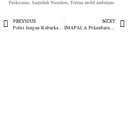
Puskesmas
,
Saipullah Nasution
,
Terima mobil ambulans
PREVIOUS
NEXT
Polisi Jangan Kaburkan Pemberantasan Narkoba dengan Penangkapan Warga Pembakar Polsek
IMAPALA Pekanbaru Soroti Mandeknya Beasiswa di Padang Lawas