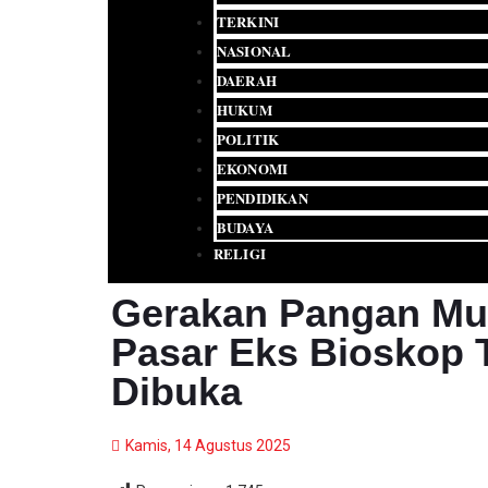
TERKINI
NASIONAL
DAERAH
HUKUM
POLITIK
EKONOMI
PENDIDIKAN
BUDAYA
RELIGI
Gerakan Pangan Mu
Pasar Eks Bioskop 
Dibuka
Kamis, 14 Agustus 2025