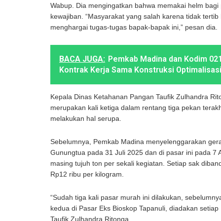
Wabup. Dia mengingatkan bahwa memakai helm bagi
kewajiban. “Masyarakat yang salah karena tidak tertib b
menghargai tugas-tugas bapak-bapak ini,” pesan dia.
BACA JUGA:
Pemkab Madina dan Kodim 02
Kontrak Kerja Sama Konstruksi Optimalisas
Kepala Dinas Ketahanan Pangan Taufik Zulhandra Rito
merupakan kali ketiga dalam rentang tiga pekan terak
melakukan hal serupa.
Sebelumnya, Pemkab Madina menyelenggarakan gera
Gunungtua pada 31 Juli 2025 dan di pasar ini pada 7
masing tujuh ton per sekali kegiatan. Setiap sak diban
Rp12 ribu per kilogram.
“Sudah tiga kali pasar murah ini dilakukan, sebelumnya
kedua di Pasar Eks Bioskop Tapanuli, diadakan setiap
Taufik Zulhandra Ritonga.