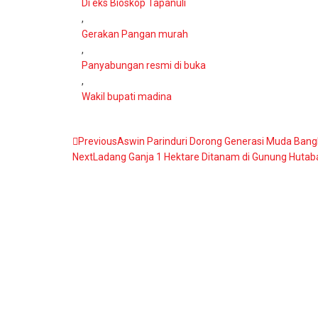
Di eks Bioskop Tapanuli
,
Gerakan Pangan murah
,
Panyabungan resmi di buka
,
Wakil bupati madina
Previous
Aswin Parinduri Dorong Generasi Muda Ban
Next
Ladang Ganja 1 Hektare Ditanam di Gunung Hutab