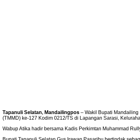
Tapanuli Selatan, Mandailingpos
– Wakil Bupati Mandailin
(TMMD) ke-127 Kodim 0212/TS di Lapangan Sarasi, Keluraha
Wabup Atika hadir bersama Kadis Perkimtan Muhammad Rully A
Bupati Tapanuli Selatan Gus Irawan Pasaribu bertindak seb