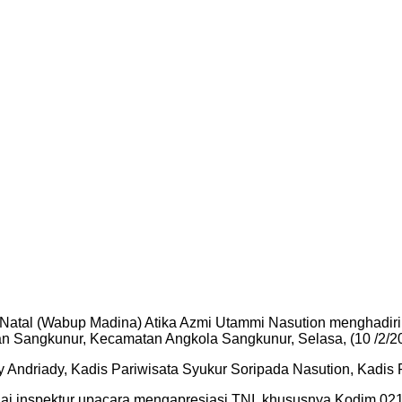
g Natal (Wabup Madina) Atika Azmi Utammi Nasution mengha
n Sangkunur, Kecamatan Angkola Sangkunur, Selasa, (10 /2/2
ndriady, Kadis Pariwisata Syukur Soripada Nasution, Kadis P
agai inspektur upacara mengapresiasi TNI, khususnya Kodim 0