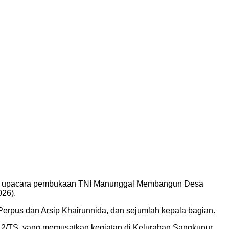
diri upacara pembukaan TNI Manunggal Membangun Desa
026).
erpus dan Arsip Khairunnida, dan sejumlah kepala bagian.
212/TS, yang memusatkan kegiatan di Kelurahan Sangkunur.