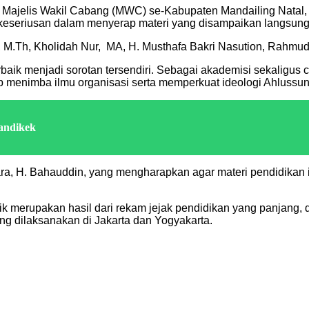
n Majelis Wakil Cabang (MWC) se-Kabupaten Mandailing Natal,
keseriusan dalam menyerap materi yang disampaikan langsung o
ang, M.Th, Kholidah Nur, MA, H. Musthafa Bakri Nasution, Rahm
rbaik menjadi sorotan tersendiri. Sebagai akademisi sekaligus
ap menimba ilmu organisasi serta memperkuat ideologi Ahluss
andikek
ra, H. Bahauddin, yang mengharapkan agar materi pendidikan
ik merupakan hasil dari rekam jejak pendidikan yang panjang,
dilaksanakan di Jakarta dan Yogyakarta.