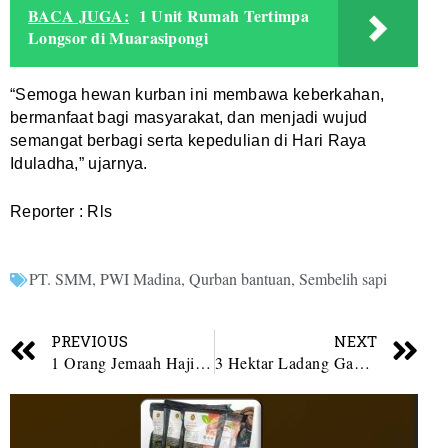
BACA JUGA:
1 Unit Rumah Tertimpa
Longsor di Muarasipongi
“Semoga hewan kurban ini membawa keberkahan,
bermanfaat bagi masyarakat, dan menjadi wujud
semangat berbagi serta kepedulian di Hari Raya
Iduladha,” ujarnya.
Reporter : Rls
PT. SMM
,
PWI Madina
,
Qurban bantuan
,
Sembelih sapi
PREVIOUS
NEXT
1 Orang Jemaah Haji Asal Mandailing Natal Meninggal Dunia
3 Hektar Ladang Ganja Kembali Ditemukan di Kawasan Tor Sihite