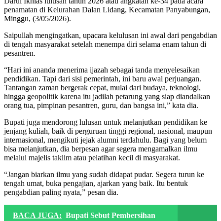
Darul Ikhlas lulusan tahun 2026 atau angkatan ke-34 pada acara
penamatan di Kelurahan Dalan Lidang, Kecamatan Panyabungan,
Minggu, (3/05/2026).
Saipullah mengingatkan, upacara kelulusan ini awal dari pengabdian
di tengah masyarakat setelah menempa diri selama enam tahun di
pesantren.
“Hari ini ananda menerima ijazah sebagai tanda menyelesaikan
pendidikan. Tapi dari sisi pemerintah, ini baru awal perjuangan.
Tantangan zaman bergerak cepat, mulai dari budaya, teknologi,
hingga geopolitik karena itu jadilah petarung yang siap diandalkan
orang tua, pimpinan pesantren, guru, dan bangsa ini,” kata dia.
Bupati juga mendorong lulusan untuk melanjutkan pendidikan ke
jenjang kuliah, baik di perguruan tinggi regional, nasional, maupun
internasional, mengikuti jejak alumni terdahulu. Bagi yang belum
bisa melanjutkan, dia berpesan agar segera mengamalkan ilmu
melalui majelis taklim atau pelatihan kecil di masyarakat.
“Jangan biarkan ilmu yang sudah didapat pudar. Segera turun ke
tengah umat, buka pengajian, ajarkan yang baik. Itu bentuk
pengabdian paling nyata,” pesan dia.
BACA JUGA:
Bupati Sebut Pembersihan