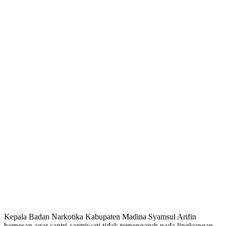
Kepala Badan Narkotika Kabupaten Madina Syamsul Arifin
berpesan agar santri-santriwati tidak terpengaruh pada lingkungan