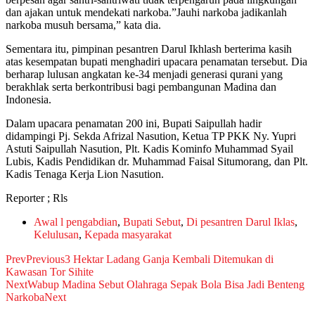
dan ajakan untuk mendekati narkoba.”Jauhi narkoba jadikanlah
narkoba musuh bersama,” kata dia.
Sementara itu, pimpinan pesantren Darul Ikhlash berterima kasih
atas kesempatan bupati menghadiri upacara penamatan tersebut. Dia
berharap lulusan angkatan ke-34 menjadi generasi qurani yang
berakhlak serta berkontribusi bagi pembangunan Madina dan
Indonesia.
Dalam upacara penamatan 200 ini, Bupati Saipullah hadir
didampingi Pj. Sekda Afrizal Nasution, Ketua TP PKK Ny. Yupri
Astuti Saipullah Nasution, Plt. Kadis Kominfo Muhammad Syail
Lubis, Kadis Pendidikan dr. Muhammad Faisal Situmorang, dan Plt.
Kadis Tenaga Kerja Lion Nasution.
Reporter ; Rls
Awal l pengabdian
,
Bupati Sebut
,
Di pesantren Darul Iklas
,
Kelulusan
,
Kepada masyarakat
Prev
Previous
3 Hektar Ladang Ganja Kembali Ditemukan di
Kawasan Tor Sihite
Next
Wabup Madina Sebut Olahraga Sepak Bola Bisa Jadi Benteng
Narkoba
Next