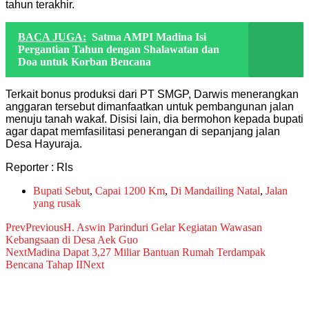
tahun terakhir.
BACA JUGA:
Satma AMPI Madina Isi
Pergantian Tahun dengan Shalawatan dan
Doa untuk Korban Bencana
Terkait bonus produksi dari PT SMGP, Darwis menerangkan
anggaran tersebut dimanfaatkan untuk pembangunan jalan
menuju tanah wakaf. Disisi lain, dia bermohon kepada bupati
agar dapat memfasilitasi penerangan di sepanjang jalan
Desa Hayuraja.
Reporter : Rls
Bupati Sebut
,
Capai 1200 Km
,
Di Mandailing Natal
,
Jalan
yang rusak
Prev
Previous
H. Aswin Parinduri Gelar Kegiatan Wawasan
Kebangsaan di Desa Aek Guo
Next
Madina Dapat 3,27 Miliar Bantuan Rumah Terdampak
Bencana Tahap II
Next