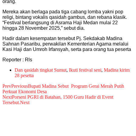
orang.
Mereka akan berlaga pada tiga cabang lomba yakni pop
religi, bintang vokalis qasidah gambus, dan rebana klasik.
“Festival berlangsung di Asrama Haji Medan mulai 22
hingga 28 November 2025,” sebut dia.
Hadir dalam kesempatan tersebut Pj. Sekdakab Madina
Sahnan Pasaribu, perwakilan Kementerian Agama melalui
Kasi Haji dan Umroh Irfansyah, serta para orang tua peserta
Reporter : Rls
Dan qasidah tingkat Sumut
,
Ikuti festival seni
,
Madina kirim
28 pesetta
Prev
Previous
Bupati Madina Sebut Program Gerai Merah Putih
Perkuat Ekonomi Desa
Next
Porseni PGRI di Batahan, 1500 Guru Hadir di Event
Tersebut.
Next