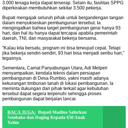
3.000 tenaga kerja dapat terserap. Selain itu, fasilitas SPPG
diperkirakan membutuhkan sekitar 3.500 pekerja.
Bupati mengajak seluruh pihak untuk bergandengan tangan
dalam menyukseskan pembangunan tersebut. Ia
mengingatkan bahwa target pembangunan gerai hanya 93
hari, dan hal itu hanya dapat tercapai apabila pemerintah
daerah, TNI, dan masyarakat bekerja bersama.
“Kalau kita bersatu, program ini bisa terwujud cepat. Tetapi
jika bekerja sendiri-sendiri, 93 hari bisa menjadi seribu hari,”
tegasnya.
Sementara, Camat Panyabungan Utara, Adi Melperi
menyampaikan, kendala teknis dalam persiapan
pembangunan di Desa Rumbio, yakni masih adanya
kekurangan timbunan tanah di lokasi pembangunan. Ia
meminta dukungan dari pihak terkait agar kebutuhan
tersebut dapat segera terpenuhi sehingga proses
pembangunan dapat berjalan lancar.
BACA JUGA:
Bupati Madina Salurkan
Sembako dan Daging Kepada 650 Anak
Yatim