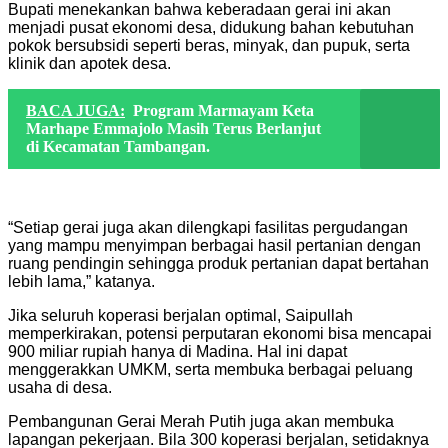
Bupati menekankan bahwa keberadaan gerai ini akan
menjadi pusat ekonomi desa, didukung bahan kebutuhan
pokok bersubsidi seperti beras, minyak, dan pupuk, serta
klinik dan apotek desa.
BACA JUGA:
Program Marmayam Keta
Marhape Emmajolo Masih Terus Berlanjut
di Kecamatan Tambangan.
“Setiap gerai juga akan dilengkapi fasilitas pergudangan
yang mampu menyimpan berbagai hasil pertanian dengan
ruang pendingin sehingga produk pertanian dapat bertahan
lebih lama,” katanya.
Jika seluruh koperasi berjalan optimal, Saipullah
memperkirakan, potensi perputaran ekonomi bisa mencapai
900 miliar rupiah hanya di Madina. Hal ini dapat
menggerakkan UMKM, serta membuka berbagai peluang
usaha di desa.
Pembangunan Gerai Merah Putih juga akan membuka
lapangan pekerjaan. Bila 300 koperasi berjalan, setidaknya