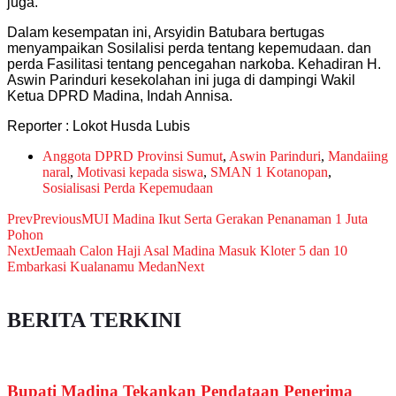
juga.
Dalam kesempatan ini, Arsyidin Batubara bertugas
menyampaikan Sosilalisi perda tentang kepemudaan. dan
perda Fasilitasi tentang pencegahan narkoba. Kehadiran H.
Aswin Parinduri kesekolahan ini juga di dampingi Wakil
Ketua DPRD Madina, Indah Annisa.
Reporter : Lokot Husda Lubis
Anggota DPRD Provinsi Sumut
,
Aswin Parinduri
,
Mandaiing
naral
,
Motivasi kepada siswa
,
SMAN 1 Kotanopan
,
Sosialisasi Perda Kepemudaan
Prev
Previous
MUI Madina Ikut Serta Gerakan Penanaman 1 Juta
Pohon
Next
Jemaah Calon Haji Asal Madina Masuk Kloter 5 dan 10
Embarkasi Kualanamu Medan
Next
BERITA TERKINI
Bupati Madina Tekankan Pendataan Penerima