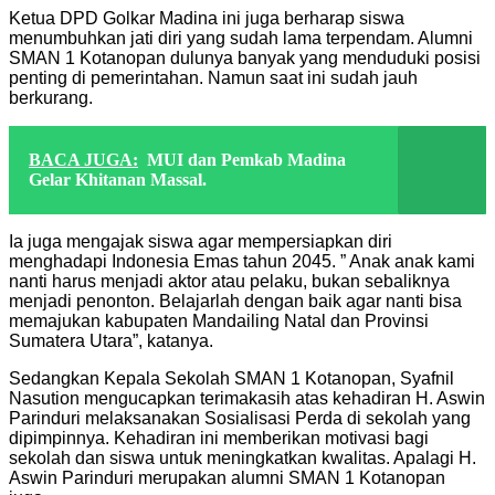
Ketua DPD Golkar Madina ini juga berharap siswa
menumbuhkan jati diri yang sudah lama terpendam. Alumni
SMAN 1 Kotanopan dulunya banyak yang menduduki posisi
penting di pemerintahan. Namun saat ini sudah jauh
berkurang.
BACA JUGA:
MUI dan Pemkab Madina
Gelar Khitanan Massal.
Ia juga mengajak siswa agar mempersiapkan diri
menghadapi Indonesia Emas tahun 2045. ” Anak anak kami
nanti harus menjadi aktor atau pelaku, bukan sebaliknya
menjadi penonton. Belajarlah dengan baik agar nanti bisa
memajukan kabupaten Mandailing Natal dan Provinsi
Sumatera Utara”, katanya.
Sedangkan Kepala Sekolah SMAN 1 Kotanopan, Syafnil
Nasution mengucapkan terimakasih atas kehadiran H. Aswin
Parinduri melaksanakan Sosialisasi Perda di sekolah yang
dipimpinnya. Kehadiran ini memberikan motivasi bagi
sekolah dan siswa untuk meningkatkan kwalitas. Apalagi H.
Aswin Parinduri merupakan alumni SMAN 1 Kotanopan