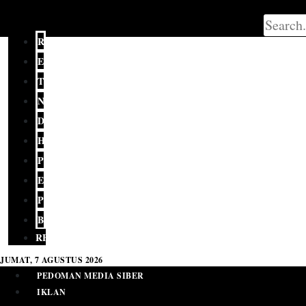
REDAKSI
EDITORIAL
TERKINI
NASIONAL
DAERAH
HUKUM
POLITIK
EKONOMI
PENDIDIKAN
BUDAYA
RELIGI
JUMAT, 7 AGUSTUS 2026
PEDOMAN MEDIA SIBER
IKLAN