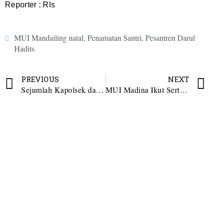
Reporter : Rls
MUI Mandailing natal
,
Penamatan Santri
,
Pesantren Darul
Hadits
PREVIOUS
NEXT
Sejumlah Kapolsek dan Pejabat Utama Polres Madina Sertijab
MUI Madina Ikut Serta Gerakan Penanaman 1 Juta Pohon