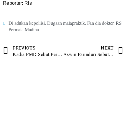
Reporter: Rls
Di adukan kepoliisi
,
Dugaan malapraktik
,
Fan dia dokter
,
RS
Permata Madina
PREVIOUS
NEXT
Kadia PMD Sebut Perangkat Desa Dilarang Rangkap Jabatan
Aswin Parinduri Sebut Tantangan Kebangsaan Saat ini Cukup Kompleks