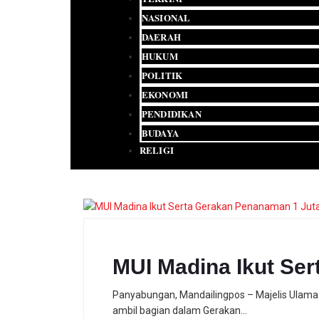
NASIONAL
DAERAH
HUKUM
POLITIK
EKONOMI
PENDIDIKAN
BUDAYA
RELIGI
MUI Madina Ikut Se
Panyabungan, Mandailingpos – Majelis Ulama
ambil bagian dalam Gerakan…