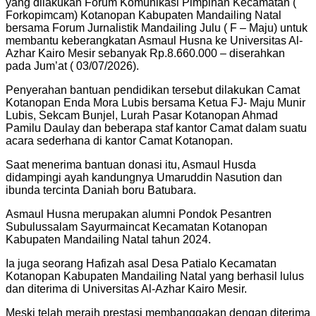
yang dilakukan Forum Komunikasi Pimpinan Kecamatan (
Forkopimcam) Kotanopan Kabupaten Mandailing Natal
bersama Forum Jurnalistik Mandailing Julu ( F – Maju) untuk
membantu keberangkatan Asmaul Husna ke Universitas Al-
Azhar Kairo Mesir sebanyak Rp.8.660.000 – diserahkan
pada Jum’at ( 03/07/2026).
Penyerahan bantuan pendidikan tersebut dilakukan Camat
Kotanopan Enda Mora Lubis bersama Ketua FJ- Maju Munir
Lubis, Sekcam Bunjel, Lurah Pasar Kotanopan Ahmad
Pamilu Daulay dan beberapa staf kantor Camat dalam suatu
acara sederhana di kantor Camat Kotanopan.
Saat menerima bantuan donasi itu, Asmaul Husda
didampingi ayah kandungnya Umaruddin Nasution dan
ibunda tercinta Daniah boru Batubara.
Asmaul Husna merupakan alumni Pondok Pesantren
Subulussalam Sayurmaincat Kecamatan Kotanopan
Kabupaten Mandailing Natal tahun 2024.
Ia juga seorang Hafizah asal Desa Patialo Kecamatan
Kotanopan Kabupaten Mandailing Natal yang berhasil lulus
dan diterima di Universitas Al-Azhar Kairo Mesir.
Meski telah meraih prestasi membanggakan dengan diterima