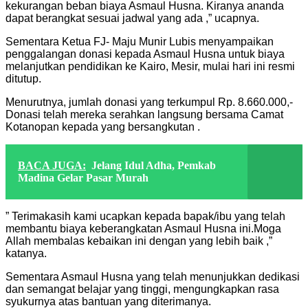
kekurangan beban biaya Asmaul Husna. Kiranya ananda
dapat berangkat sesuai jadwal yang ada ,” ucapnya.
Sementara Ketua FJ- Maju Munir Lubis menyampaikan
penggalangan donasi kepada Asmaul Husna untuk biaya
melanjutkan pendidikan ke Kairo, Mesir, mulai hari ini resmi
ditutup.
Menurutnya, jumlah donasi yang terkumpul Rp. 8.660.000,-
Donasi telah mereka serahkan langsung bersama Camat
Kotanopan kepada yang bersangkutan .
BACA JUGA:
Jelang Idul Adha, Pemkab
Madina Gelar Pasar Murah
” Terimakasih kami ucapkan kepada bapak/ibu yang telah
membantu biaya keberangkatan Asmaul Husna ini.Moga
Allah membalas kebaikan ini dengan yang lebih baik ,”
katanya.
Sementara Asmaul Husna yang telah menunjukkan dedikasi
dan semangat belajar yang tinggi, mengungkapkan rasa
syukurnya atas bantuan yang diterimanya.