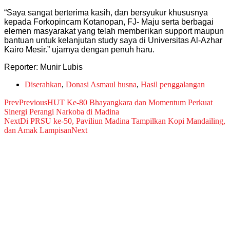
“Saya sangat berterima kasih, dan bersyukur khususnya
kepada Forkopincam Kotanopan, FJ- Maju serta berbagai
elemen masyarakat yang telah memberikan support maupun
bantuan untuk kelanjutan study saya di Universitas Al-Azhar
Kairo Mesir.” ujarnya dengan penuh haru.
Reporter: Munir Lubis
Diserahkan
,
Donasi Asmaul husna
,
Hasil penggalangan
Prev
Previous
HUT Ke-80 Bhayangkara dan Momentum Perkuat
Sinergi Perangi Narkoba di Madina
Next
Di PRSU ke-50, Paviliun Madina Tampilkan Kopi Mandailing,
dan Amak Lampisan
Next