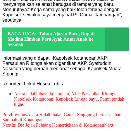
menyampaikan selamat bertugas di tempat yang baru.
Menurutnya.” Kerja sama yang baik telah terbina dengan
Kapolsek sewaktu saya menjabat Pj. Camat Tambangan”,
sebutnya.
BACA JUGA:
Tahun Ajaran Baru, Bupati
Madina Himbau Para Ayah Antar Anak ke
Sekolah
Informasi yang didapat, Kapolsek Kotanopan AKP
Parsaulian Ritonga akan digantikan AKP. Syafruddin
Nasution yang pernah menjabat sebagai Kapolsek Muara
Sipongi.
Reporter : Lokot Husda Lubis
Acara halal bihalal kotanopan
,
AKP Parsaulian Ritonga
,
Kapolsek Kotanooan
,
Kapolsek Lingga bayu
,
Pamit pindah
tugas
Prev
Previous
Acara Halalbihalal, Camat Singgung Permasalahan
Sampah di Kotanopan.
Next
Ini Dia Jejak Pejuang Kemerdekaan di Kotanopan
Next