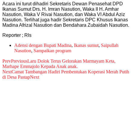
Acara ini turut dihadiri Sekretaris Dewan Penasehat DPD
Ikanas Sumut Drs. H. Imran Nasution, Waka II H. Amhar
Nasution, Waka V Rivai Nasution, dan Waka VI Abdul Aziz
Nasution. Terlihat juga hadir Sekretaris DPC Khusus Ikanas
Madina Afrizal Nasution dan Bendahara Zubaidah Nasution.
Reporter ; Rls
Adensi dengan Bupati Madina
,
Ikanas sumut
,
Saipullah
Nasution
,
Sampaikan program
Prev
Previous
Laru Dolok Terus Gelorakan Marmayam Keta,
Marhape Emmajolo Kepada Anak anak.
Next
Camat Tambangan Hadiri Pembentukan Koperasi Merah Putih
di Desa Pastap
Next