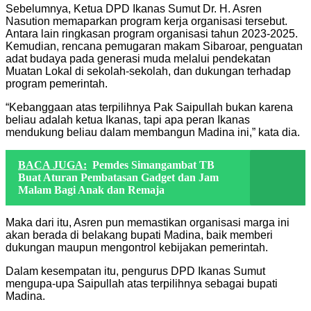
Sebelumnya, Ketua DPD Ikanas Sumut Dr. H. Asren
Nasution memaparkan program kerja organisasi tersebut.
Antara lain ringkasan program organisasi tahun 2023-2025.
Kemudian, rencana pemugaran makam Sibaroar, penguatan
adat budaya pada generasi muda melalui pendekatan
Muatan Lokal di sekolah-sekolah, dan dukungan terhadap
program pemerintah.
“Kebanggaan atas terpilihnya Pak Saipullah bukan karena
beliau adalah ketua Ikanas, tapi apa peran Ikanas
mendukung beliau dalam membangun Madina ini,” kata dia.
BACA JUGA:
Pemdes Simangambat TB
Buat Aturan Pembatasan Gadget dan Jam
Malam Bagi Anak dan Remaja
Maka dari itu, Asren pun memastikan organisasi marga ini
akan berada di belakang bupati Madina, baik memberi
dukungan maupun mengontrol kebijakan pemerintah.
Dalam kesempatan itu, pengurus DPD Ikanas Sumut
mengupa-upa Saipullah atas terpilihnya sebagai bupati
Madina.