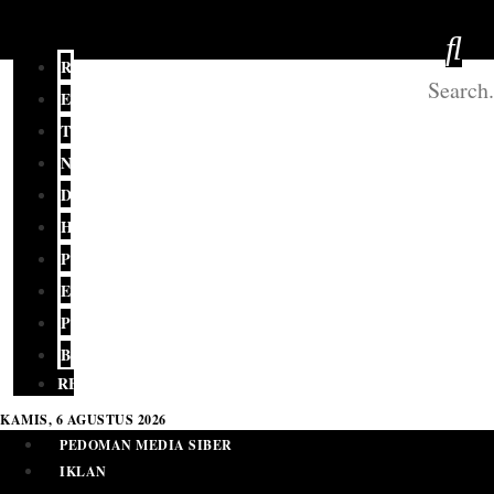
REDAKSI
EDITORIAL
TERKINI
NASIONAL
DAERAH
HUKUM
POLITIK
EKONOMI
PENDIDIKAN
BUDAYA
RELIGI
KAMIS, 6 AGUSTUS 2026
PEDOMAN MEDIA SIBER
IKLAN