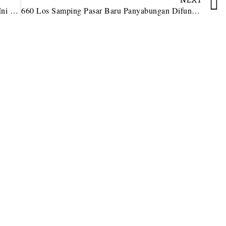
Gordang Sambilan Centre Gelar Aksi Damai, Ini Dia Tuntutannya
660 Los Samping Pasar Baru Panyabungan Difungsikan 15 Januari