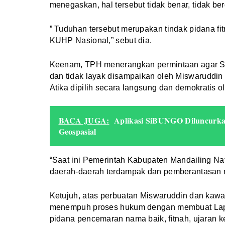
menegaskan, hal tersebut tidak benar, tidak ber
” Tuduhan tersebut merupakan tindak pidana f
KUHP Nasional,” sebut dia.
Keenam, TPH menerangkan permintaan agar Sai
dan tidak layak disampaikan oleh Miswaruddi
Atika dipilih secara langsung dan demokratis ol
BACA JUGA:
Aplikasi SiBUNGO Diluncurk
Geospasial
“Saat ini Pemerintah Kabupaten Mandailing Na
daerah-daerah terdampak dan pemberantasan n
Ketujuh, atas perbuatan Miswaruddin dan kawan
menempuh proses hukum dengan membuat Lapor
pidana pencemaran nama baik, fitnah, ujaran 