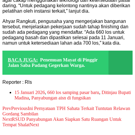
agar cakap menggunakan teknologi dan ketersediaan pasar
daring. “Untuk pedagang kelontong nantinya akan diberikan
pelatihan oleh instansi terkait,” lanjut dia.
Ahyar Rangkuti, pengusaha yang mengerjakan bangunan
tersebut, menjelaskan pekerjaan sudah tahap finishing dan
sudah ada pedagang yang mendaftar. “Ada 660 los untuk
pedagang basah dan dipastikan selesai pada 11 Januari,
namun untuk ketersediaan lahan ada 700 los,” kata dia.
BACA JUGA:
Penemuan Mayat di Pinggir
Jalan Saba Padang Gegerkan Warga.
Reporter : Rls
15 Januari 2026
,
660 los samping pasar baru
,
Ditinjau Bupati
Madina
,
Panyabungan aisn di fungsikan
Prev
Previous
Ini Pernyataan TPH Sahata Terkait Tuntutan Relawan
Gordang Sambilan
Next
RSUD Panyabungan Akan Siapkan Satu Ruangan Untuk
Tempat Shalat
Next