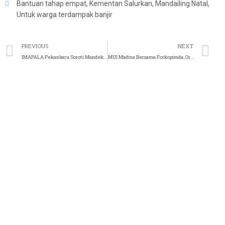
Bantuan tahap empat
,
Kementan Salurkan
,
Mandailing Natal
,
Untuk warga terdampak banjir
PREVIOUS
NEXT
IMAPALA Pekanbaru Soroti Mandeknya Beasiswa di Padang Lawas
MUI Madina Bersama Forkopimda, Organisasi Kemasyarakatan Komitmen Perangi Narkoba dan Penyakit Masyarakat.