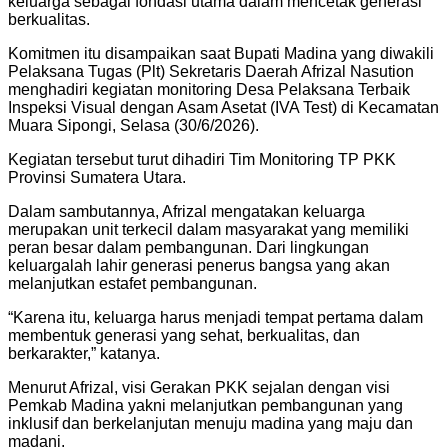
keluarga sebagai fondasi utama dalam mencetak generasi
berkualitas.
Komitmen itu disampaikan saat Bupati Madina yang diwakili
Pelaksana Tugas (Plt) Sekretaris Daerah Afrizal Nasution
menghadiri kegiatan monitoring Desa Pelaksana Terbaik
Inspeksi Visual dengan Asam Asetat (IVA Test) di Kecamatan
Muara Sipongi, Selasa (30/6/2026).
Kegiatan tersebut turut dihadiri Tim Monitoring TP PKK
Provinsi Sumatera Utara.
Dalam sambutannya, Afrizal mengatakan keluarga
merupakan unit terkecil dalam masyarakat yang memiliki
peran besar dalam pembangunan. Dari lingkungan
keluargalah lahir generasi penerus bangsa yang akan
melanjutkan estafet pembangunan.
“Karena itu, keluarga harus menjadi tempat pertama dalam
membentuk generasi yang sehat, berkualitas, dan
berkarakter,” katanya.
Menurut Afrizal, visi Gerakan PKK sejalan dengan visi
Pemkab Madina yakni melanjutkan pembangunan yang
inklusif dan berkelanjutan menuju madina yang maju dan
madani.