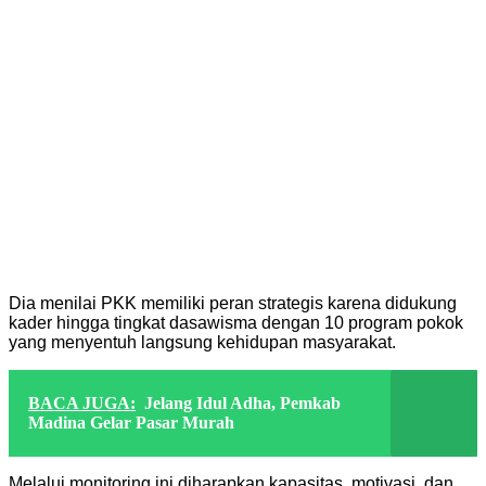
Dia menilai PKK memiliki peran strategis karena didukung
kader hingga tingkat dasawisma dengan 10 program pokok
yang menyentuh langsung kehidupan masyarakat.
BACA JUGA:
Jelang Idul Adha, Pemkab
Madina Gelar Pasar Murah
Melalui monitoring ini diharapkan kapasitas, motivasi, dan