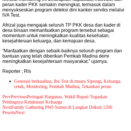
peran kader PKK semakin meningkat, termasuk dalam
menyukseskan program deteksi dini kanker serviks melalui
IVA Test.
Afrizal juga mengajak seluruh TP PKK desa dan kader di
desa binaan memanfaatkan program tersebut sebagai
momentum untuk meningkatkan kualitas kesehatan,
kesejahteraan keluarga, dan kemajuan desa.
“Manfaatkan dengan sebaik-baiknya seluruh program dan
bantuan yang telah diberikan Pemkab Madina demi
meningkatkan kesejahteraan masyarakat,” ujarnya.
Reporter ; Rls
Generasi berkualitas
,
Iba Test di muara Sipongi
,
Keluarga
cetak
,
Monitoring
,
Pemkab Madina
,
Tekankan peran
Prev
Previous
Peringati Harganas, Wakil Bupati Tegaskan
Pentingnya Ketahanan Keluarga
Next
Family Gathering PWI Sumut di Langkat Diikuti 1200
Peserta
Next