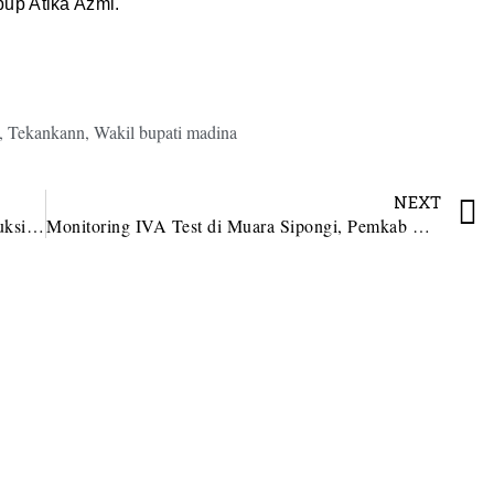
up Atika Azmi.
,
Tekankann
,
Wakil bupati madina
NEXT
Peninjauan Panen dan Pengukuran Hasil Produksi Padi di Desa Lumban Pasir
Monitoring IVA Test di Muara Sipongi, Pemkab Madina Tekankan Peran Keluarga Cetak Generasi Berkualitas