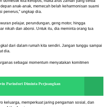
anan domestik kita keropos, maka arus zaman yang serba
a depan anak-anak, memecah belah keharmonisan suami
si penerus,” ungkap dia.
tawuran pelajar, perundungan, geng motor, hingga
r nikah dan aborsi. Untuk itu, dia meminta orang tua
gkal dari dalam rumah kita sendiri. Jangan tunggu sampai
ut dia.
Harganas sebagai momentum menyatakan komitmen
.
win Parinduri Diminta Perjuangkan
ro keluarga, memperkuat jaring pengaman sosial, dan