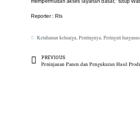
mempermudah akses layanan dasar,” tutup Wab
Reporter : Rls
Ketahanan keluarga
,
Pentingnya
,
Peringati harganas
PREVIOUS