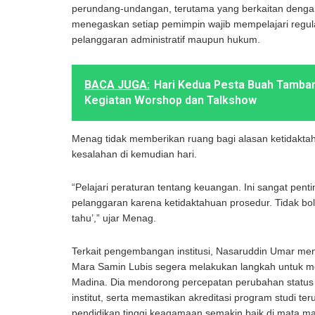
perundang-undangan, terutama yang berkaitan dengan
menegaskan setiap pemimpin wajib mempelajari regul
pelanggaran administratif maupun hukum.
BACA JUGA:
Hari Kedua Pesta Buah Tamba
Kegiatan Worshop dan Talkshow
Menag tidak memberikan ruang bagi alasan ketidaktahu
kesalahan di kemudian hari.
“Pelajari peraturan tentang keuangan. Ini sangat penti
pelanggaran karena ketidaktahuan prosedur. Tidak bol
tahu’,” ujar Menag.
Terkait pengembangan institusi, Nasaruddin Umar me
Mara Samin Lubis segera melakukan langkah untuk m
Madina. Dia mendorong percepatan perubahan status d
institut, serta memastikan akreditasi program studi ter
pendidikan tinggi keagamaan semakin baik di mata ma