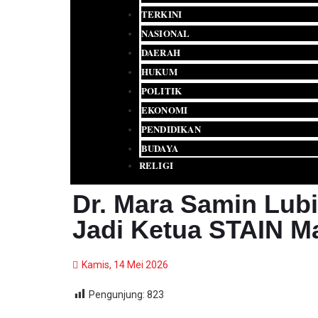
TERKINI
NASIONAL
DAERAH
HUKUM
POLITIK
EKONOMI
PENDIDIKAN
BUDAYA
RELIGI
Dr. Mara Samin Lubi
Jadi Ketua STAIN M
Kamis, 14 Mei 2026
Pengunjung:
823