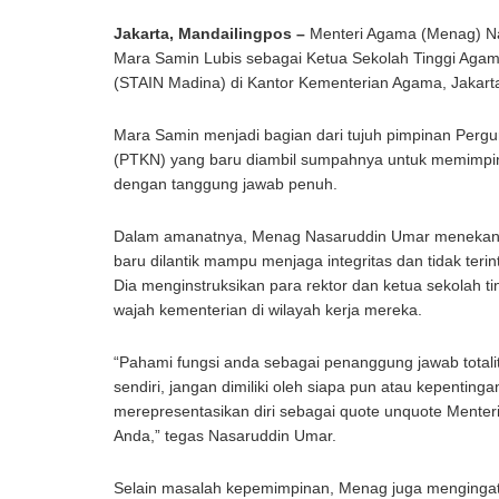
Jakarta, Mandailingpos –
Menteri Agama (Menag) Na
Mara Samin Lubis sebagai Ketua Sekolah Tinggi Agama
(STAIN Madina) di Kantor Kementerian Agama, Jakarta,
Mara Samin menjadi bagian dari tujuh pimpinan Perg
(PTKN) yang baru diambil sumpahnya untuk memimpin 
dengan tanggung jawab penuh.
Dalam amanatnya, Menag Nasaruddin Umar menekank
baru dilantik mampu menjaga integritas dan tidak teri
Dia menginstruksikan para rektor dan ketua sekolah ti
wajah kementerian di wilayah kerja mereka.
“Pahami fungsi anda sebagai penanggung jawab totalitas 
sendiri, jangan dimiliki oleh siapa pun atau kepentin
merepresentasikan diri sebagai quote unquote Menteri
Anda,” tegas Nasaruddin Umar.
Selain masalah kepemimpinan, Menag juga menginga