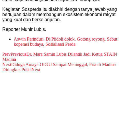
Kegiatan Sosperda itu diakhiri dengan tanya jawab yang
bertujuan dalam membangun ekosistem ekonomi rakyat
yang kuat dan berkelanjutan.
Reporter Munir Lubis
.
Aswin Parinduri
,
Di Piidoli dolok
,
Gotong royong
,
Sebut
koperasi budaya
,
Sosialisasi Perda
Prev
Previous
Dr. Mara Samin Lubis Dilantik Jadi Ketua STAIN
Madina
Next
Diduga Aniaya ODGJ Sampai Meninggal, Pria di Madina
Diringkus Polisi
Next