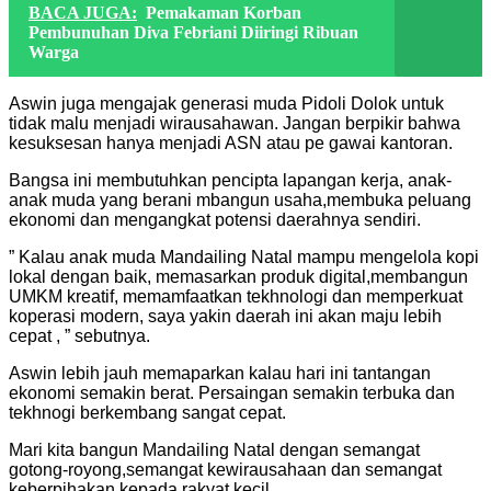
BACA JUGA:
Pemakaman Korban
Pembunuhan Diva Febriani Diiringi Ribuan
Warga
Aswin juga mengajak generasi muda Pidoli Dolok untuk
tidak malu menjadi wirausahawan. Jangan berpikir bahwa
kesuksesan hanya menjadi ASN atau pe gawai kantoran.
Bangsa ini membutuhkan pencipta lapangan kerja, anak-
anak muda yang berani mbangun usaha,membuka peluang
ekonomi dan mengangkat potensi daerahnya sendiri.
” Kalau anak muda Mandailing Natal mampu mengelola kopi
lokal dengan baik, memasarkan produk digital,membangun
UMKM kreatif, memamfaatkan tekhnologi dan memperkuat
koperasi modern, saya yakin daerah ini akan maju lebih
cepat , ” sebutnya.
Aswin lebih jauh memaparkan kalau hari ini tantangan
ekonomi semakin berat. Persaingan semakin terbuka dan
tekhnogi berkembang sangat cepat.
Mari kita bangun Mandailing Natal dengan semangat
gotong-royong,semangat kewirausahaan dan semangat
keberpihakan kepada rakyat kecil.