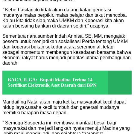
” Keberhasilan itu tidak akan datang kalau generasi
mudanya malas berpikir, malas belajar dan takut mencoba.
Kalau kita tidak siap,maka UMKM dan Koperasi kita akan
kalah bersaing bahkan di daerah se diri,” ucapnya.
Sementara nara sumber Indah Annisa, SE, MM, mengajak
peserta untuk menjadikan sosialisasi Perda tentang UMKM
dan koperasi bukan sekedar acara seremonial, tetapi
sebagai momentum membangun kesadaran bersama bahwa
ekonomi rakyat harus menjadi prioritas utama pembangunan
daerah.
BACA JUGA:
Bupati Madina Terima 14
Sertifikat Elektronik Aset Daerah dari BPN
Mandailing Natal akan maju ketika masyarakat kecil dapat
hidup layak,usaha kecil tumbuh dan generasi mudanya
memiliki harapan masa depan.
” Semoga Sosperda ini membawa manfaat besar bagi
masyarakat dan me jadi langkah nyata menuju Madina yang
lebih maju,mandiri,adil dan sejahtera “harapnya.