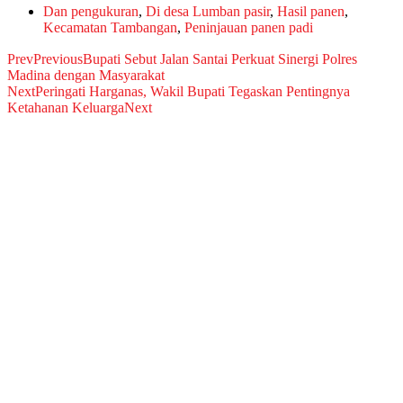
Dan pengukuran
,
Di desa Lumban pasir
,
Hasil panen
,
Kecamatan Tambangan
,
Peninjauan panen padi
Prev
Previous
Bupati Sebut Jalan Santai Perkuat Sinergi Polres
Madina dengan Masyarakat
Next
Peringati Harganas, Wakil Bupati Tegaskan Pentingnya
Ketahanan Keluarga
Next