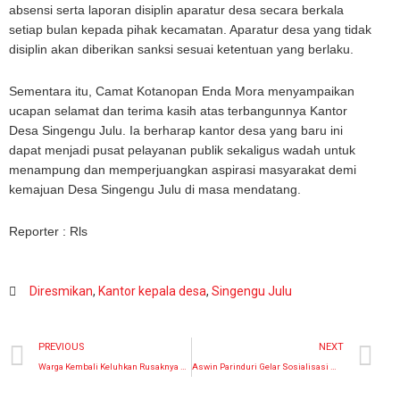
absensi serta laporan disiplin aparatur desa secara berkala
setiap bulan kepada pihak kecamatan. Aparatur desa yang tidak
disiplin akan diberikan sanksi sesuai ketentuan yang berlaku.
Sementara itu, Camat Kotanopan Enda Mora menyampaikan
ucapan selamat dan terima kasih atas terbangunnya Kantor
Desa Singengu Julu. Ia berharap kantor desa yang baru ini
dapat menjadi pusat pelayanan publik sekaligus wadah untuk
menampung dan memperjuangkan aspirasi masyarakat demi
kemajuan Desa Singengu Julu di masa mendatang.
Reporter : Rls
Diresmikan
,
Kantor kepala desa
,
Singengu Julu
PREVIOUS
NEXT
Warga Kembali Keluhkan Rusaknya Jalan Menuju Hutabaringin Julu PSM
Aswin Parinduri Gelar Sosialisasi Wasbang dan Penyebarluasan Ideologi Pancasila di Desa Rumbio