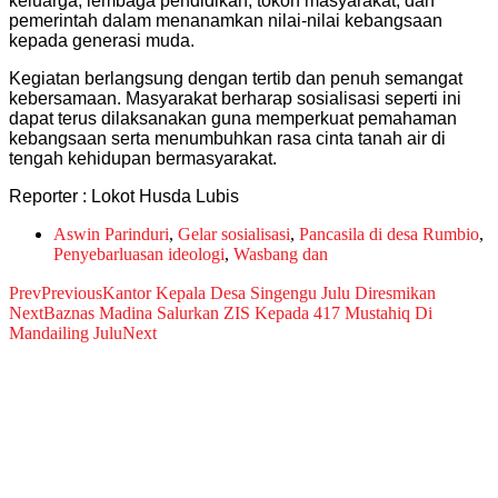
keluarga, lembaga pendidikan, tokoh masyarakat, dan
pemerintah dalam menanamkan nilai-nilai kebangsaan
kepada generasi muda.
Kegiatan berlangsung dengan tertib dan penuh semangat
kebersamaan. Masyarakat berharap sosialisasi seperti ini
dapat terus dilaksanakan guna memperkuat pemahaman
kebangsaan serta menumbuhkan rasa cinta tanah air di
tengah kehidupan bermasyarakat.
Reporter : Lokot Husda Lubis
Aswin Parinduri
,
Gelar sosialisasi
,
Pancasila di desa Rumbio
,
Penyebarluasan ideologi
,
Wasbang dan
Prev
Previous
Kantor Kepala Desa Singengu Julu Diresmikan
Next
Baznas Madina Salurkan ZIS Kepada 417 Mustahiq Di
Mandailing Julu
Next