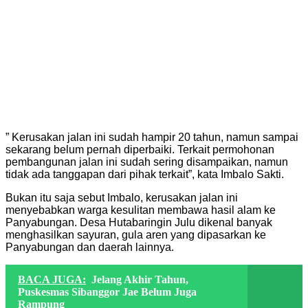
” Kerusakan jalan ini sudah hampir 20 tahun, namun sampai
sekarang belum pernah diperbaiki. Terkait permohonan
pembangunan jalan ini sudah sering disampaikan, namun
tidak ada tanggapan dari pihak terkait”, kata Imbalo Sakti.
Bukan itu saja sebut Imbalo, kerusakan jalan ini
menyebabkan warga kesulitan membawa hasil alam ke
Panyabungan. Desa Hutabaringin Julu dikenal banyak
menghasilkan sayuran, gula aren yang dipasarkan ke
Panyabungan dan daerah lainnya.
BACA JUGA:
Jelang Akhir Tahun,
Puskesmas Sibanggor Jae Belum Juga
Rampung