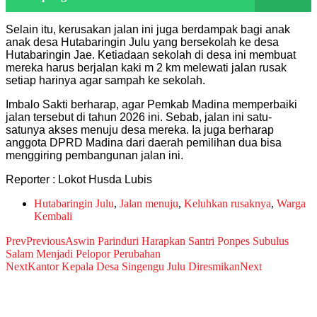
Selain itu, kerusakan jalan ini juga berdampak bagi anak
anak desa Hutabaringin Julu yang bersekolah ke desa
Hutabaringin Jae. Ketiadaan sekolah di desa ini membuat
mereka harus berjalan kaki m 2 km melewati jalan rusak
setiap harinya agar sampah ke sekolah.
Imbalo Sakti berharap, agar Pemkab Madina memperbaiki
jalan tersebut di tahun 2026 ini. Sebab, jalan ini satu-
satunya akses menuju desa mereka. Ia juga berharap
anggota DPRD Madina dari daerah pemilihan dua bisa
menggiring pembangunan jalan ini.
Reporter : Lokot Husda Lubis
Hutabaringin Julu
,
Jalan menuju
,
Keluhkan rusaknya
,
Warga
Kembali
Prev
Previous
Aswin Parinduri Harapkan Santri Ponpes Subulus
Salam Menjadi Pelopor Perubahan
Next
Kantor Kepala Desa Singengu Julu Diresmikan
Next