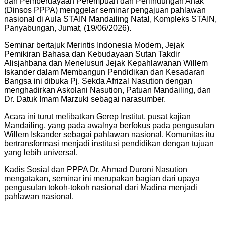
dan Pemberdayaan Perempuan dan Perlindungan Anak
(Dinsos PPPA) menggelar seminar pengajuan pahlawan
nasional di Aula STAIN Mandailing Natal, Kompleks STAIN,
Panyabungan, Jumat, (19/06/2026).
Seminar bertajuk Merintis Indonesia Modern, Jejak
Pemikiran Bahasa dan Kebudayaan Sutan Takdir
Alisjahbana dan Menelusuri Jejak Kepahlawanan Willem
Iskander dalam Membangun Pendidikan dan Kesadaran
Bangsa ini dibuka Pj. Sekda Afrizal Nasution dengan
menghadirkan Askolani Nasution, Patuan Mandailing, dan
Dr. Datuk Imam Marzuki sebagai narasumber.
Acara ini turut melibatkan Gerep Institut, pusat kajian
Mandailing, yang pada awalnya berfokus pada pengusulan
Willem Iskander sebagai pahlawan nasional. Komunitas itu
bertransformasi menjadi institusi pendidikan dengan tujuan
yang lebih universal.
Kadis Sosial dan PPPA Dr. Ahmad Duroni Nasution
mengatakan, seminar ini merupakan bagian dari upaya
pengusulan tokoh-tokoh nasional dari Madina menjadi
pahlawan nasional.