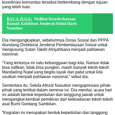
koordinasi komunitas tersebut berkembang dengan tujuan
yang lebih luas.
BACA JUGA:
Melihat Kesederhanaan
Rumah Kelahiran Jenderal Abdul Haris
Nasution
Dia mengungkapkan, sebelumnya Dinas Sosial dan PPPA
diundang Direktorat Jenderal Pemberdayaan Sosial untuk
mengusung Sutan Takdir Alisjahbana menjadi pahlawan
nasional.
“Yang tentunya ini satu kebanggaan bagi kita. Namun tidak
bisa nafikan, tidak bisa pungkiri, masih banyak tokoh-tokoh
Mandailing Natal yang begitu layak dan patut untuk kita
usulkan menjadi pahlawan nasional,” sebut dia.
Sementara itu, Sekda Afrizal Nasution mengapresiasi pihak-
pihak yang terlibat dalam seminar ini. Dia menilai, acara hari
ini adalah bentuk kepedulian dan tanggung jawab untuk
mengangkat kembali pemikiran dan keteladanan tokoh-tokoh
asal Bumi Gordang Sambilan.
“Kegiatan ini merupakan bentuk kepedulian dan tanggung