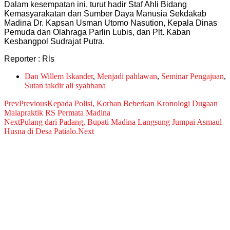
Dalam kesempatan ini, turut hadir Staf Ahli Bidang
Kemasyarakatan dan Sumber Daya Manusia Sekdakab
Madina Dr. Kapsan Usman Utomo Nasution, Kepala Dinas
Pemuda dan Olahraga Parlin Lubis, dan Plt. Kaban
Kesbangpol Sudrajat Putra.
Reporter : Rls
Dan Willem Iskander
,
Menjadi pahlawan
,
Seminar Pengajuan
,
Sutan takdir ali syahbana
Prev
Previous
Kepada Polisi, Korban Beberkan Kronologi Dugaan
Malapraktik RS Permata Madina
Next
Pulang dari Padang, Bupati Madina Langsung Jumpai Asmaul
Husna di Desa Patialo.
Next