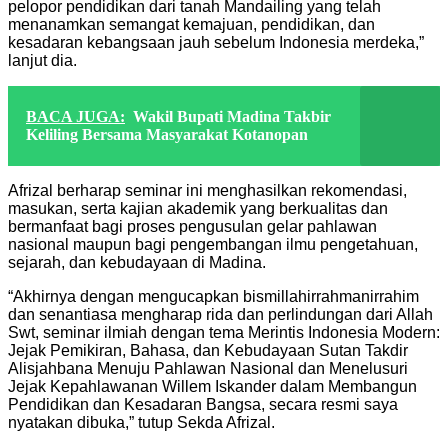
pelopor pendidikan dari tanah Mandailing yang telah
menanamkan semangat kemajuan, pendidikan, dan
kesadaran kebangsaan jauh sebelum Indonesia merdeka,”
lanjut dia.
BACA JUGA:
Wakil Bupati Madina Takbir
Keliling Bersama Masyarakat Kotanopan
Afrizal berharap seminar ini menghasilkan rekomendasi,
masukan, serta kajian akademik yang berkualitas dan
bermanfaat bagi proses pengusulan gelar pahlawan
nasional maupun bagi pengembangan ilmu pengetahuan,
sejarah, dan kebudayaan di Madina.
“Akhirnya dengan mengucapkan bismillahirrahmanirrahim
dan senantiasa mengharap rida dan perlindungan dari Allah
Swt, seminar ilmiah dengan tema Merintis Indonesia Modern:
Jejak Pemikiran, Bahasa, dan Kebudayaan Sutan Takdir
Alisjahbana Menuju Pahlawan Nasional dan Menelusuri
Jejak Kepahlawanan Willem Iskander dalam Membangun
Pendidikan dan Kesadaran Bangsa, secara resmi saya
nyatakan dibuka,” tutup Sekda Afrizal.