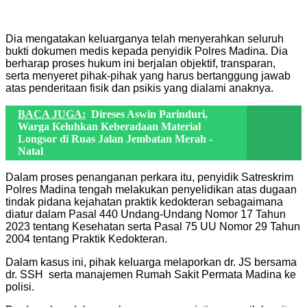
Dia mengatakan keluarganya telah menyerahkan seluruh
bukti dokumen medis kepada penyidik Polres Madina. Dia
berharap proses hukum ini berjalan objektif, transparan,
serta menyeret pihak-pihak yang harus bertanggung jawab
atas penderitaan fisik dan psikis yang dialami anaknya.
BACA JUGA:
Direses Aswin Parinduri,
Warga Keluhkan Keberadaan Material
Longsor di Ruas Jalan Jembatan Merah -
Natal
Dalam proses penanganan perkara itu, penyidik Satreskrim
Polres Madina tengah melakukan penyelidikan atas dugaan
tindak pidana kejahatan praktik kedokteran sebagaimana
diatur dalam Pasal 440 Undang-Undang Nomor 17 Tahun
2023 tentang Kesehatan serta Pasal 75 UU Nomor 29 Tahun
2004 tentang Praktik Kedokteran.
Dalam kasus ini, pihak keluarga melaporkan dr. JS bersama
dr. SSH serta manajemen Rumah Sakit Permata Madina ke
polisi.