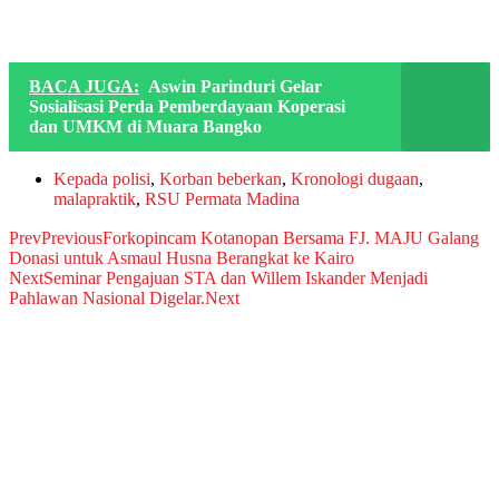
BACA JUGA:
Aswin Parinduri Gelar
Sosialisasi Perda Pemberdayaan Koperasi
dan UMKM di Muara Bangko
Kepada polisi
,
Korban beberkan
,
Kronologi dugaan
,
malapraktik
,
RSU Permata Madina
Prev
Previous
Forkopincam Kotanopan Bersama FJ. MAJU Galang
Donasi untuk Asmaul Husna Berangkat ke Kairo
Next
Seminar Pengajuan STA dan Willem Iskander Menjadi
Pahlawan Nasional Digelar.
Next