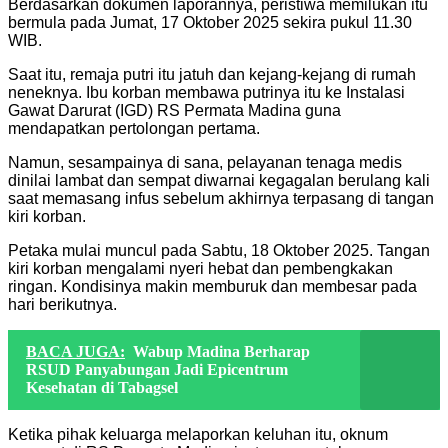
Berdasarkan dokumen laporannya, peristiwa memilukan itu
bermula pada Jumat, 17 Oktober 2025 sekira pukul 11.30
WIB.
Saat itu, remaja putri itu jatuh dan kejang-kejang di rumah
neneknya. Ibu korban membawa putrinya itu ke Instalasi
Gawat Darurat (IGD) RS Permata Madina guna
mendapatkan pertolongan pertama.
Namun, sesampainya di sana, pelayanan tenaga medis
dinilai lambat dan sempat diwarnai kegagalan berulang kali
saat memasang infus sebelum akhirnya terpasang di tangan
kiri korban.
Petaka mulai muncul pada Sabtu, 18 Oktober 2025. Tangan
kiri korban mengalami nyeri hebat dan pembengkakan
ringan. Kondisinya makin memburuk dan membesar pada
hari berikutnya.
BACA JUGA:
Wabup Madina Berharap
RSUD Panyabungan Jadi Epicentrum
Kesehatan di Tabagsel
Ketika pihak keluarga melaporkan keluhan itu, oknum