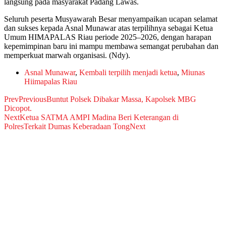
langsung pada masyarakat Padang Lawas.
Seluruh peserta Musyawarah Besar menyampaikan ucapan selamat
dan sukses kepada Asnal Munawar atas terpilihnya sebagai Ketua
Umum HIMAPALAS Riau periode 2025–2026, dengan harapan
kepemimpinan baru ini mampu membawa semangat perubahan dan
memperkuat marwah organisasi. (Ndy).
Asnal Munawar
,
Kembali terpilih menjadi ketua
,
Miunas
Hiimapalas Riau
Prev
Previous
Buntut Polsek Dibakar Massa, Kapolsek MBG
Dicopot.
Next
Ketua SATMA AMPI Madina Beri Keterangan di
PolresTerkait Dumas Keberadaan Tong
Next