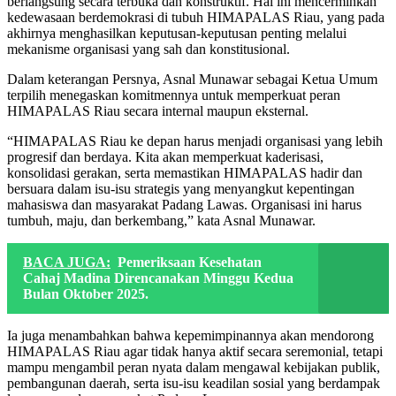
berlangsung secara terbuka dan konstruktif. Hal ini mencerminkan
kedewasaan berdemokrasi di tubuh HIMAPALAS Riau, yang pada
akhirnya menghasilkan keputusan-keputusan penting melalui
mekanisme organisasi yang sah dan konstitusional.
Dalam keterangan Persnya, Asnal Munawar sebagai Ketua Umum
terpilih menegaskan komitmennya untuk memperkuat peran
HIMAPALAS Riau secara internal maupun eksternal.
“HIMAPALAS Riau ke depan harus menjadi organisasi yang lebih
progresif dan berdaya. Kita akan memperkuat kaderisasi,
konsolidasi gerakan, serta memastikan HIMAPALAS hadir dan
bersuara dalam isu-isu strategis yang menyangkut kepentingan
mahasiswa dan masyarakat Padang Lawas. Organisasi ini harus
tumbuh, maju, dan berkembang,” kata Asnal Munawar.
BACA JUGA:
Pemeriksaan Kesehatan
Cahaj Madina Direncanakan Minggu Kedua
Bulan Oktober 2025.
Ia juga menambahkan bahwa kepemimpinannya akan mendorong
HIMAPALAS Riau agar tidak hanya aktif secara seremonial, tetapi
mampu mengambil peran nyata dalam mengawal kebijakan publik,
pembangunan daerah, serta isu-isu keadilan sosial yang berdampak