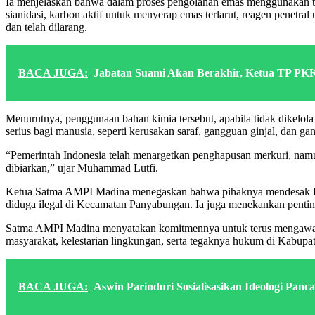
Ia menjelaskan bahwa dalam proses pengolahan emas menggunakan to
sianidasi, karbon aktif untuk menyerap emas terlarut, reagen penetr
dan telah dilarang.
BACA JUGA:
Jabatan Suami Akan Berakhir, Ketua TP PK
Menurutnya, penggunaan bahan kimia tersebut, apabila tidak dikelol
serius bagi manusia, seperti kerusakan saraf, gangguan ginjal, dan g
“Pemerintah Indonesia telah menargetkan penghapusan merkuri, namun
dibiarkan,” ujar Muhammad Lutfi.
Ketua Satma AMPI Madina menegaskan bahwa pihaknya mendesak Polres
diduga ilegal di Kecamatan Panyabungan. Ia juga menekankan pentin
Satma AMPI Madina menyatakan komitmennya untuk terus mengawal pr
masyarakat, kelestarian lingkungan, serta tegaknya hukum di Kabupa
BACA JUGA:
Aswin Parinduri Sosialisasikan Ideologi Pa