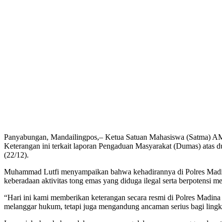
Panyabungan, Mandailingpos,– Ketua Satuan Mahasiswa (Satma) AMP
Keterangan ini terkait laporan Pengaduan Masyarakat (Dumas) atas
(22/12).
Muhammad Lutfi menyampaikan bahwa kehadirannya di Polres Madina 
keberadaan aktivitas tong emas yang diduga ilegal serta berpotens
“Hari ini kami memberikan keterangan secara resmi di Polres Madina
melanggar hukum, tetapi juga mengandung ancaman serius bagi ling