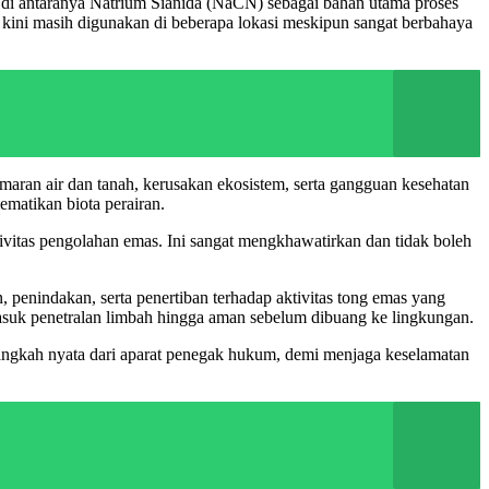
di antaranya Natrium Sianida (NaCN) sebagai bahan utama proses
a kini masih digunakan di beberapa lokasi meskipun sangat berbahaya
maran air dan tanah, kerusakan ekosistem, serta gangguan kesehatan
ematikan biota perairan.
vitas pengolahan emas. Ini sangat mengkhawatirkan dan tidak boleh
enindakan, serta penertiban terhadap aktivitas tong emas yang
asuk penetralan limbah hingga aman sebelum dibuang ke lingkungan.
ngkah nyata dari aparat penegak hukum, demi menjaga keselamatan