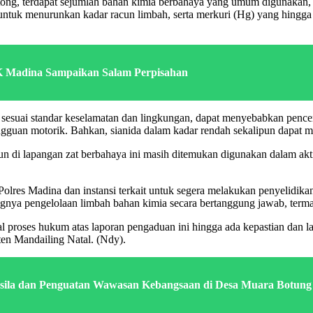
ng, terdapat sejumlah bahan kimia berbahaya yang umum digunakan, 
al untuk menurunkan kadar racun limbah, serta merkuri (Hg) yang hingg
K Madina Sampaikan Salam Perpisahan
a sesuai standar keselamatan dan lingkungan, dapat menyebabkan pence
angguan motorik. Bahkan, sianida dalam kadar rendah sekalipun dapat m
 di lapangan zat berbahaya ini masih ditemukan digunakan dalam akti
 Madina dan instansi terkait untuk segera melakukan penyelidikan, p
gnya pengelolaan limbah bahan kimia secara bertanggung jawab, term
oses hukum atas laporan pengaduan ini hingga ada kepastian dan la
ten Mandailing Natal. (Ndy).
ncasila dan Penguatan Wawasan Kebangsaan di Desa Muara Botung