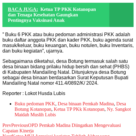
BACA JUGA:
Ketua TP PKK Kotanopan
dan Tenaga Kesehatan Gaungkan
Pentingnya Vaksinasi Anak
” Buku 6 PKK atau buku pedoman administrasi PKK adalah
buku daftar anggota PKK dan kader PKK, buku agenda surat
masuk/keluar, buku keuangan, buku notulen, buku Inventaris,
dan buku kegiatan”, ujarnya.
Sebagaimana diketahui, desa Botung termasuk salah satu
desa binaan bidang prilaku hidup bersih dan sehat (PHBS)
di Kabupaten Mandailing Natal. Ditunjuknya desa Botung
sebagai desa binaan berdasarkan Surat Keputusan Bupati
Mandailing Natal nomor 411.4/0892/K/ 2024.
Reporter : Lokot Husda Lubis
Buku pedoman PKK
,
Desa binaan Pemkab Madina
,
Desa
Botung Kotanopan
,
Ketua TP PKk Kotanopan
,
Ny. Sangkot
Maidah Muslih Lubis
Prev
Previous
OPD Pemkab Madina Diingatkan Mengevaluasi
Capaian Kinerja