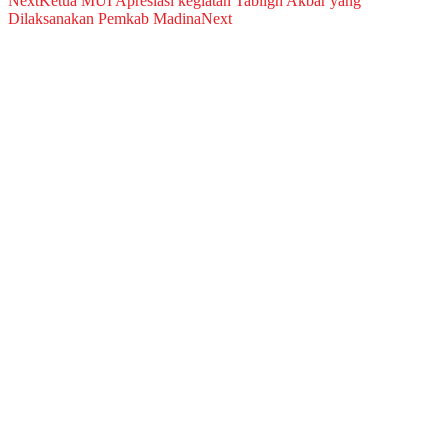
Next
Ketua MUI Apresiasi kegiatan Tabligh Akbar yang
Dilaksanakan Pemkab Madina
Next